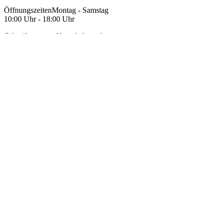
Öffnungszeiten
Montag - Samstag
10:00 Uhr - 18:00 Uhr
Oder über unser
Kontaktformular
.
Service
Kontakt
Zahlungsarten
Versand & Lieferung
Rücksendung & Umtausch
Vertrag widerrufen
Informationen
Filiale Freiburg
Beratung
Uhrenservice
Karriere
Uhren & Schmuck