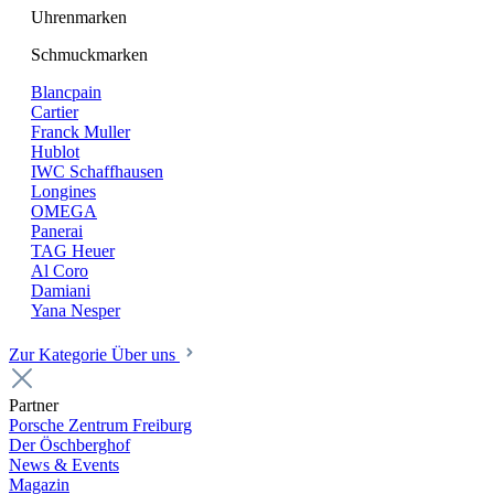
Uhrenmarken
Schmuckmarken
Blancpain
Cartier
Franck Muller
Hublot
IWC Schaffhausen
Longines
OMEGA
Panerai
TAG Heuer
Al Coro
Damiani
Yana Nesper
Zur Kategorie Über uns
Partner
Porsche Zentrum Freiburg
Der Öschberghof
News & Events
Magazin