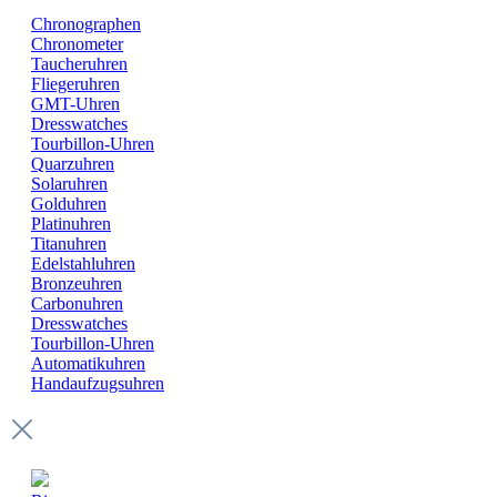
Chronographen
Chronometer
Taucheruhren
Fliegeruhren
GMT-Uhren
Dresswatches
Tourbillon-Uhren
Quarzuhren
Solaruhren
Golduhren
Platinuhren
Titanuhren
Edelstahluhren
Bronzeuhren
Carbonuhren
Dresswatches
Tourbillon-Uhren
Automatikuhren
Handaufzugsuhren