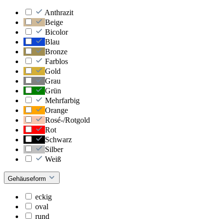
Anthrazit
Beige
Bicolor
Blau
Bronze
Farblos
Gold
Grau
Grün
Mehrfarbig
Orange
Rosé-/Rotgold
Rot
Schwarz
Silber
Weiß
Gehäuseform
eckig
oval
rund