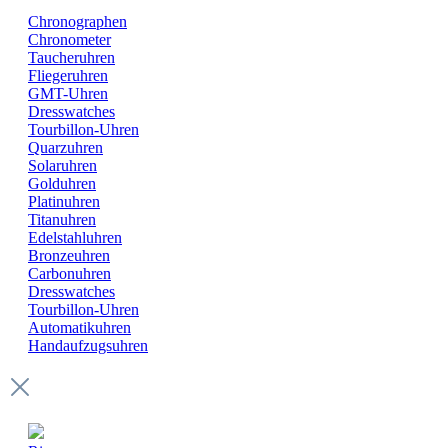
Chronographen
Chronometer
Taucheruhren
Fliegeruhren
GMT-Uhren
Dresswatches
Tourbillon-Uhren
Quarzuhren
Solaruhren
Golduhren
Platinuhren
Titanuhren
Edelstahluhren
Bronzeuhren
Carbonuhren
Dresswatches
Tourbillon-Uhren
Automatikuhren
Handaufzugsuhren