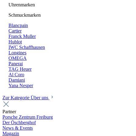
Uhrenmarken
Schmuckmarken
Blancpain
Cartier
Franck Muller
Hublot
IWC Schaffhausen
Longines
OMEGA
Panerai
TAG Heuer
Al Coro
Damiani
Yana Nesper
Zur Kategorie Über uns
Partner
Porsche Zentrum Freiburg
Der Öschberghof
News & Events
Magazin