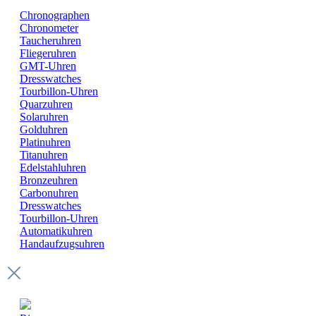
Chronographen
Chronometer
Taucheruhren
Fliegeruhren
GMT-Uhren
Dresswatches
Tourbillon-Uhren
Quarzuhren
Solaruhren
Golduhren
Platinuhren
Titanuhren
Edelstahluhren
Bronzeuhren
Carbonuhren
Dresswatches
Tourbillon-Uhren
Automatikuhren
Handaufzugsuhren