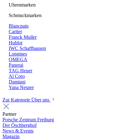
Uhrenmarken
Schmuckmarken
Blancpain
Cartier
Franck Muller
Hublot
IWC Schaffhausen
Longines
OMEGA
Panerai
TAG Heuer
Al Coro
Damiani
Yana Nesper
Zur Kategorie Über uns
Partner
Porsche Zentrum Freiburg
Der Öschberghof
News & Events
Magazin