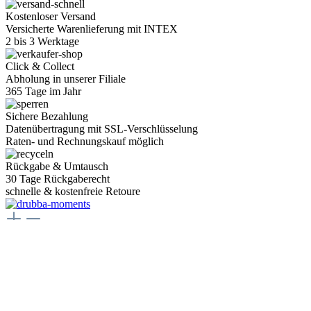
Kostenloser Versand
Versicherte Warenlieferung mit INTEX
2 bis 3 Werktage
Click & Collect
Abholung in unserer Filiale
365 Tage im Jahr
Sichere Bezahlung
Datenübertragung mit SSL-Verschlüsselung
Raten- und Rechnungskauf möglich
Rückgabe & Umtausch
30 Tage Rückgaberecht
schnelle & kostenfreie Retoure
Juwelier Drubba Moments
Münsterplatz 3, 79098 Freiburg im Breisgau
Telefon:
+49 761 400077 77
E-Mail:
juwelier@drubbamoments.de
Öffnungszeiten
Montag - Samstag