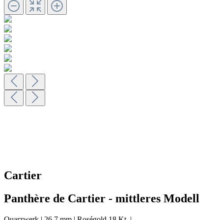
Cartier
Panthère de Cartier - mittleres Modell
Quarzwerk
|
26,7 mm
|
Roségold 18 Kt.
|