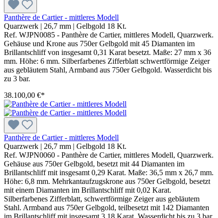
Panthère de Cartier - mittleres Modell
Quarzwerk
|
26,7 mm
|
Gelbgold 18 Kt.
Ref. WJPN0085 - Panthère de Cartier, mittleres Modell, Quarzwerk.
Gehäuse und Krone aus 750er Gelbgold mit 45 Diamanten im
Brillantschliff von insgesamt 0,31 Karat besetzt. Maße: 27 mm x 36
mm. Höhe: 6 mm. Silberfarbenes Zifferblatt schwertförmige Zeiger
aus gebläutem Stahl, Armband aus 750er Gelbgold. Wasserdicht bis
zu 3 bar.
38.100,00 €*
Panthère de Cartier - mittleres Modell
Quarzwerk
|
26,7 mm
|
Gelbgold 18 Kt.
Ref. WJPN0060 - Panthère de Cartier, mittleres Modell, Quarzwerk.
Gehäuse aus 750er Gelbgold, besetzt mit 44 Diamanten im
Brillantschliff mit insgesamt 0,29 Karat. Maße: 36,5 mm x 26,7 mm.
Höhe: 6,8 mm. Mehrkantaufzugskrone aus 750er Gelbgold, besetzt
mit einem Diamanten im Brillantschliff mit 0,02 Karat.
Silberfarbenes Zifferblatt, schwertförmige Zeiger aus gebläutem
Stahl. Armband aus 750er Gelbgold, teilbesetzt mit 142 Diamanten
im Brillantschliff mit insgesamt 3,18 Karat. Wasserdicht bis zu 3 bar.