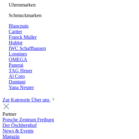
Uhrenmarken
Schmuckmarken
Blancpain
Cartier
Franck Muller
Hublot
IWC Schaffhausen
Longines
OMEGA
Panerai
TAG Heuer
Al Coro
Damiani
Yana Nesper
Zur Kategorie Über uns
Partner
Porsche Zentrum Freiburg
Der Öschberghof
News & Events
Magazin