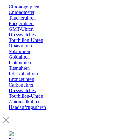
Chronographen
Chronometer
Taucheruhren
Fliegeruhren
GMT-Uhren
Dresswatches
Tourbillon-Uhren
Quarzuhren
Solaruhren
Golduhren
Platinuhren
Titanuhren
Edelstahluhren
Bronzeuhren
Carbonuhren
Dresswatches
Tourbillon-Uhren
Automatikuhren
Handaufzugsuhren