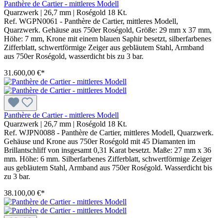
Panthère de Cartier - mittleres Modell
Quarzwerk
|
26,7 mm
|
Roségold 18 Kt.
Ref. WGPN0061 - Panthère de Cartier, mittleres Modell,
Quarzwerk. Gehäuse aus 750er Roségold, Größe: 29 mm x 37 mm,
Höhe: 7 mm, Krone mit einem blauen Saphir besetzt, silberfarbenes
Zifferblatt, schwertförmige Zeiger aus gebläutem Stahl, Armband
aus 750er Roségold, wasserdicht bis zu 3 bar.
31.600,00 €*
Panthère de Cartier - mittleres Modell
Quarzwerk
|
26,7 mm
|
Roségold 18 Kt.
Ref. WJPN0088 - Panthère de Cartier, mittleres Modell, Quarzwerk.
Gehäuse und Krone aus 750er Roségold mit 45 Diamanten im
Brillantschliff von insgesamt 0,31 Karat besetzt. Maße: 27 mm x 36
mm. Höhe: 6 mm. Silberfarbenes Zifferblatt, schwertförmige Zeiger
aus gebläutem Stahl, Armband aus 750er Roségold. Wasserdicht bis
zu 3 bar.
38.100,00 €*