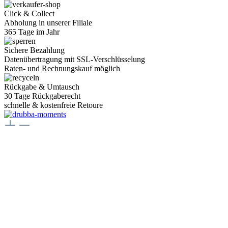
Click & Collect
Abholung in unserer Filiale
365 Tage im Jahr
Sichere Bezahlung
Datenübertragung mit SSL-Verschlüsselung
Raten- und Rechnungskauf möglich
Rückgabe & Umtausch
30 Tage Rückgaberecht
schnelle & kostenfreie Retoure
Juwelier Drubba Moments
Münsterplatz 3, 79098 Freiburg im Breisgau
Telefon:
+49 761 400077 77
E-Mail:
juwelier@drubbamoments.de
Öffnungszeiten
Montag - Samstag
10:00 Uhr - 18:00 Uhr
Oder über unser
Kontaktformular
.
Service