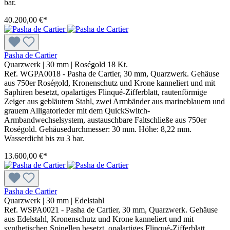
bar.
40.200,00 €*
Pasha de Cartier
Quarzwerk
|
30 mm
|
Roségold 18 Kt.
Ref. WGPA0018 - Pasha de Cartier, 30 mm, Quarzwerk. Gehäuse
aus 750er Roségold, Kronenschutz und Krone kanneliert und mit
Saphiren besetzt, opalartiges Flinqué-Zifferblatt, rautenförmige
Zeiger aus gebläutem Stahl, zwei Armbänder aus marineblauem und
grauem Alligatorleder mit dem QuickSwitch-
Armbandwechselsystem, austauschbare Faltschließe aus 750er
Roségold. Gehäusedurchmesser: 30 mm. Höhe: 8,22 mm.
Wasserdicht bis zu 3 bar.
13.600,00 €*
Pasha de Cartier
Quarzwerk
|
30 mm
|
Edelstahl
Ref. WSPA0021 - Pasha de Cartier, 30 mm, Quarzwerk. Gehäuse
aus Edelstahl, Kronenschutz und Krone kanneliert und mit
synthetischen Spinellen besetzt, opalartiges Flinqué-Zifferblatt,