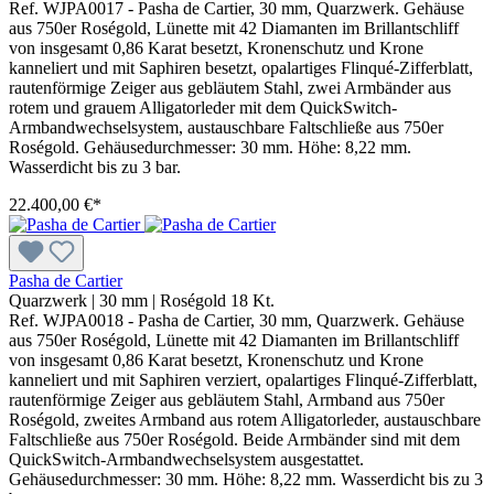
Ref. WJPA0017 - Pasha de Cartier, 30 mm, Quarzwerk. Gehäuse
aus 750er Roségold, Lünette mit 42 Diamanten im Brillantschliff
von insgesamt 0,86 Karat besetzt, Kronenschutz und Krone
kanneliert und mit Saphiren besetzt, opalartiges Flinqué-Zifferblatt,
rautenförmige Zeiger aus gebläutem Stahl, zwei Armbänder aus
rotem und grauem Alligatorleder mit dem QuickSwitch-
Armbandwechselsystem, austauschbare Faltschließe aus 750er
Roségold. Gehäusedurchmesser: 30 mm. Höhe: 8,22 mm.
Wasserdicht bis zu 3 bar.
22.400,00 €*
Pasha de Cartier
Quarzwerk
|
30 mm
|
Roségold 18 Kt.
Ref. WJPA0018 - Pasha de Cartier, 30 mm, Quarzwerk. Gehäuse
aus 750er Roségold, Lünette mit 42 Diamanten im Brillantschliff
von insgesamt 0,86 Karat besetzt, Kronenschutz und Krone
kanneliert und mit Saphiren verziert, opalartiges Flinqué-Zifferblatt,
rautenförmige Zeiger aus gebläutem Stahl, Armband aus 750er
Roségold, zweites Armband aus rotem Alligatorleder, austauschbare
Faltschließe aus 750er Roségold. Beide Armbänder sind mit dem
QuickSwitch-Armbandwechselsystem ausgestattet.
Gehäusedurchmesser: 30 mm. Höhe: 8,22 mm. Wasserdicht bis zu 3