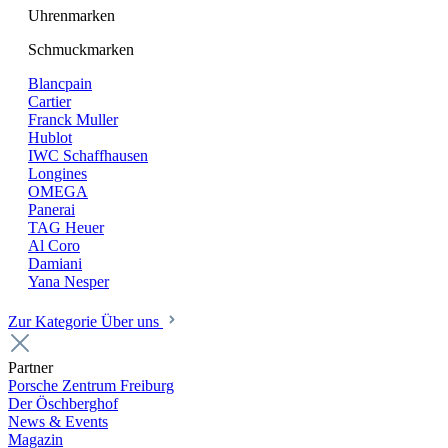
Uhrenmarken
Schmuckmarken
Blancpain
Cartier
Franck Muller
Hublot
IWC Schaffhausen
Longines
OMEGA
Panerai
TAG Heuer
Al Coro
Damiani
Yana Nesper
Zur Kategorie Über uns
Partner
Porsche Zentrum Freiburg
Der Öschberghof
News & Events
Magazin