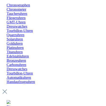
Chronographen
Chronometer
Taucheruhren
Fliegeruhren
GMT-Uhren
Dresswatches
Tourbillon-Uhren
Quarzuhren
Solaruhren
Golduhren
Platinuhren
Titanuhren
Edelstahluhren
Bronzeuhren
Carbonuhren
Dresswatches
Tourbillon-Uhren
Automatikuhren
Handaufzugsuhren