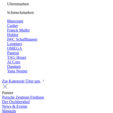
Uhrenmarken
Schmuckmarken
Blancpain
Cartier
Franck Muller
Hublot
IWC Schaffhausen
Longines
OMEGA
Panerai
TAG Heuer
Al Coro
Damiani
Yana Nesper
Zur Kategorie Über uns
Partner
Porsche Zentrum Freiburg
Der Öschberghof
News & Events
Magazin