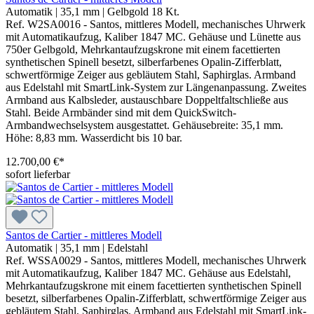
Automatik
|
35,1 mm
|
Gelbgold 18 Kt.
Ref. W2SA0016 - Santos, mittleres Modell, mechanisches Uhrwerk
mit Automatikaufzug, Kaliber 1847 MC. Gehäuse und Lünette aus
750er Gelbgold, Mehrkantaufzugskrone mit einem facettierten
synthetischen Spinell besetzt, silberfarbenes Opalin-Zifferblatt,
schwertförmige Zeiger aus gebläutem Stahl, Saphirglas. Armband
aus Edelstahl mit SmartLink-System zur Längenanpassung. Zweites
Armband aus Kalbsleder, austauschbare Doppeltfaltschließe aus
Stahl. Beide Armbänder sind mit dem QuickSwitch-
Armbandwechselsystem ausgestattet. Gehäusebreite: 35,1 mm.
Höhe: 8,83 mm. Wasserdicht bis 10 bar.
12.700,00 €*
sofort lieferbar
Santos de Cartier - mittleres Modell
Automatik
|
35,1 mm
|
Edelstahl
Ref. WSSA0029 - Santos, mittleres Modell, mechanisches Uhrwerk
mit Automatikaufzug, Kaliber 1847 MC. Gehäuse aus Edelstahl,
Mehrkantaufzugskrone mit einem facettierten synthetischen Spinell
besetzt, silberfarbenes Opalin-Zifferblatt, schwertförmige Zeiger aus
gebläutem Stahl, Saphirglas. Armband aus Edelstahl mit SmartLink-