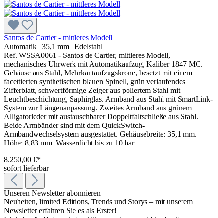
Santos de Cartier - mittleres Modell
Automatik
|
35,1 mm
|
Edelstahl
Ref. WSSA0061 - Santos de Cartier, mittleres Modell,
mechanisches Uhrwerk mit Automatikaufzug, Kaliber 1847 MC.
Gehäuse aus Stahl, Mehrkantaufzugskrone, besetzt mit einem
facettierten synthetischen blauen Spinell, grün verlaufendes
Zifferblatt, schwertförmige Zeiger aus poliertem Stahl mit
Leuchtbeschichtung, Saphirglas. Armband aus Stahl mit SmartLink-
System zur Längenanpassung. Zweites Armband aus grünem
Alligatorleder mit austauschbarer Doppeltfaltschließe aus Stahl.
Beide Armbänder sind mit dem QuickSwitch-
Armbandwechselsystem ausgestattet. Gehäusebreite: 35,1 mm.
Höhe: 8,83 mm. Wasserdicht bis zu 10 bar.
8.250,00 €*
sofort lieferbar
Unseren Newsletter abonnieren
Neuheiten, limited Editions, Trends und Storys – mit unserem
Newsletter erfahren Sie es als Erster!