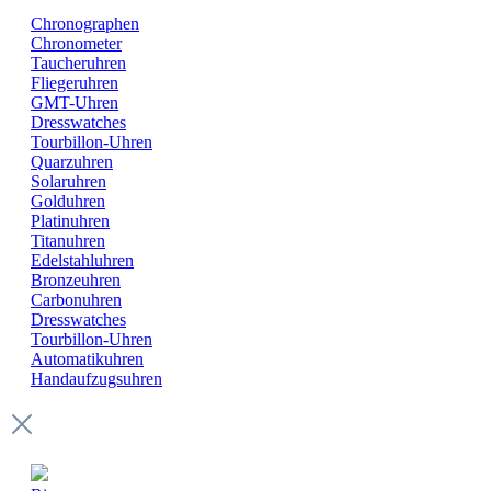
Chronographen
Chronometer
Taucheruhren
Fliegeruhren
GMT-Uhren
Dresswatches
Tourbillon-Uhren
Quarzuhren
Solaruhren
Golduhren
Platinuhren
Titanuhren
Edelstahluhren
Bronzeuhren
Carbonuhren
Dresswatches
Tourbillon-Uhren
Automatikuhren
Handaufzugsuhren