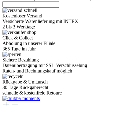
Kostenloser Versand
Versicherte Warenlieferung mit INTEX
2 bis 3 Werktage
Click & Collect
Abholung in unserer Filiale
365 Tage im Jahr
Sichere Bezahlung
Datenübertragung mit SSL-Verschlüsselung
Raten- und Rechnungskauf möglich
Rückgabe & Umtausch
30 Tage Rückgaberecht
schnelle & kostenfreie Retoure
Juwelier Drubba Moments
Münsterplatz 3, 79098 Freiburg im Breisgau
Telefon:
+49 761 400077 77
E-Mail:
juwelier@drubbamoments.de