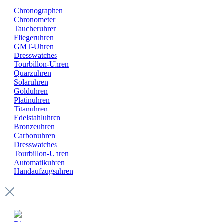
Chronographen
Chronometer
Taucheruhren
Fliegeruhren
GMT-Uhren
Dresswatches
Tourbillon-Uhren
Quarzuhren
Solaruhren
Golduhren
Platinuhren
Titanuhren
Edelstahluhren
Bronzeuhren
Carbonuhren
Dresswatches
Tourbillon-Uhren
Automatikuhren
Handaufzugsuhren