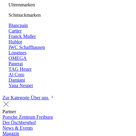
Uhrenmarken
Schmuckmarken
Blancpain
Cartier
Franck Muller
Hublot
IWC Schaffhausen
Longines
OMEGA
Panerai
TAG Heuer
Al Coro
Damiani
Yana Nesper
Zur Kategorie Über uns
Partner
Porsche Zentrum Freiburg
Der Öschberghof
News & Events
Magazin