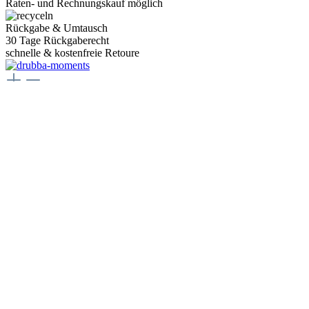
Raten- und Rechnungskauf möglich
Rückgabe & Umtausch
30 Tage Rückgaberecht
schnelle & kostenfreie Retoure
Juwelier Drubba Moments
Münsterplatz 3, 79098 Freiburg im Breisgau
Telefon:
+49 761 400077 77
E-Mail:
juwelier@drubbamoments.de
Öffnungszeiten
Montag - Samstag
10:00 Uhr - 18:00 Uhr
Oder über unser
Kontaktformular
.
Service
Kontakt
Zahlungsarten
Versand & Lieferung
Rücksendung & Umtausch