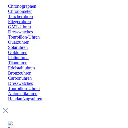
Chronographen
Chronometer
Taucheruhren
Fliegeruhren
GMT-Uhren
Dresswatches
Tourbillon-Uhren
Quarzuhren
Solaruhren
Golduhren
Platinuhren
Titanuhren
Edelstahluhren
Bronzeuhren
Carbonuhren
Dresswatches
Tourbillon-Uhren
Automatikuhren
Handaufzugsuhren