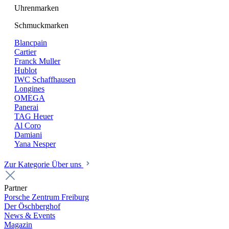
Uhrenmarken
Schmuckmarken
Blancpain
Cartier
Franck Muller
Hublot
IWC Schaffhausen
Longines
OMEGA
Panerai
TAG Heuer
Al Coro
Damiani
Yana Nesper
Zur Kategorie Über uns
Partner
Porsche Zentrum Freiburg
Der Öschberghof
News & Events
Magazin