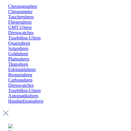
Chronographen
Chronometer
Taucheruhren
Fliegeruhren
GMT-Uhren
Dresswatches
Tourbillon-Uhren
Quarzuhren
Solaruhren
Golduhren
Platinuhren
Titanuhren
Edelstahluhren
Bronzeuhren
Carbonuhren
Dresswatches
Tourbillon-Uhren
Automatikuhren
Handaufzugsuhren