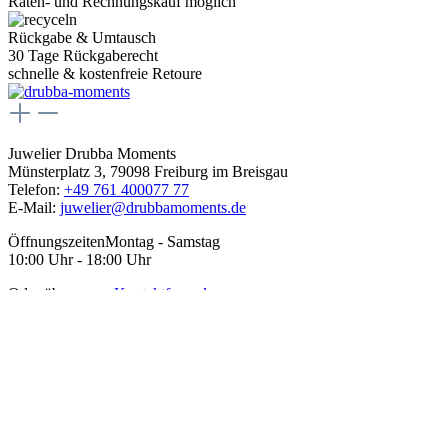
Raten- und Rechnungskauf möglich
Rückgabe & Umtausch
30 Tage Rückgaberecht
schnelle & kostenfreie Retoure
Juwelier Drubba Moments
Münsterplatz 3, 79098 Freiburg im Breisgau
Telefon:
+49 761 400077 77
E-Mail:
juwelier@drubbamoments.de
Öffnungszeiten
Montag - Samstag
10:00 Uhr - 18:00 Uhr
Oder über unser
Kontaktformular
.
Service
Kontakt
Zahlungsarten
Versand & Lieferung
Rücksendung & Umtausch
Vertrag widerrufen