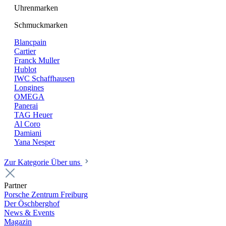
Uhrenmarken
Schmuckmarken
Blancpain
Cartier
Franck Muller
Hublot
IWC Schaffhausen
Longines
OMEGA
Panerai
TAG Heuer
Al Coro
Damiani
Yana Nesper
Zur Kategorie Über uns
Partner
Porsche Zentrum Freiburg
Der Öschberghof
News & Events
Magazin