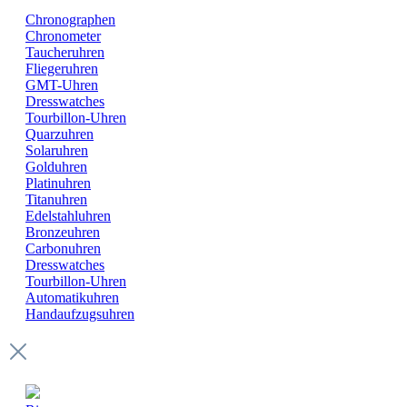
Chronographen
Chronometer
Taucheruhren
Fliegeruhren
GMT-Uhren
Dresswatches
Tourbillon-Uhren
Quarzuhren
Solaruhren
Golduhren
Platinuhren
Titanuhren
Edelstahluhren
Bronzeuhren
Carbonuhren
Dresswatches
Tourbillon-Uhren
Automatikuhren
Handaufzugsuhren