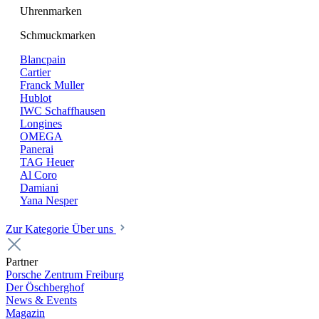
Uhrenmarken
Schmuckmarken
Blancpain
Cartier
Franck Muller
Hublot
IWC Schaffhausen
Longines
OMEGA
Panerai
TAG Heuer
Al Coro
Damiani
Yana Nesper
Zur Kategorie Über uns
Partner
Porsche Zentrum Freiburg
Der Öschberghof
News & Events
Magazin