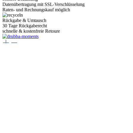
Datenübertragung mit SSL-Verschlüsselung
Raten- und Rechnungskauf möglich
Rückgabe & Umtausch
30 Tage Rückgaberecht
schnelle & kostenfreie Retoure
Juwelier Drubba Moments
Münsterplatz 3, 79098 Freiburg im Breisgau
Telefon:
+49 761 400077 77
E-Mail:
juwelier@drubbamoments.de
Öffnungszeiten
Montag - Samstag
10:00 Uhr - 18:00 Uhr
Oder über unser
Kontaktformular
.
Service
Kontakt
Zahlungsarten
Versand & Lieferung