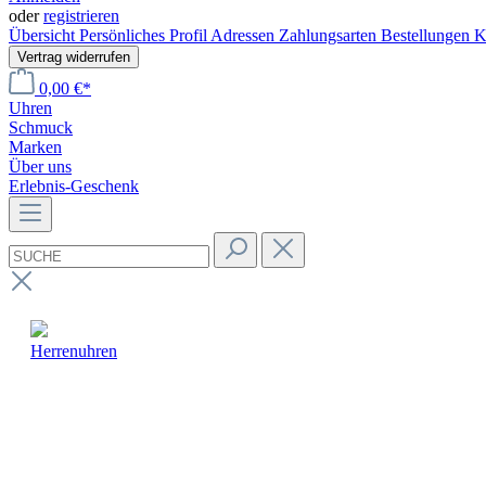
oder
registrieren
Übersicht
Persönliches Profil
Adressen
Zahlungsarten
Bestellungen
K
Vertrag widerrufen
0,00 €*
Uhren
Schmuck
Marken
Über uns
Erlebnis-Geschenk
Herrenuhren