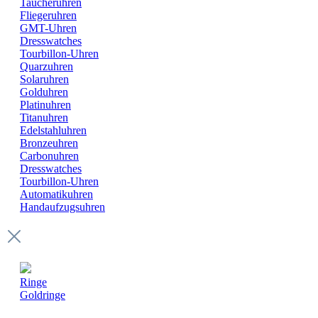
Taucheruhren
Fliegeruhren
GMT-Uhren
Dresswatches
Tourbillon-Uhren
Quarzuhren
Solaruhren
Golduhren
Platinuhren
Titanuhren
Edelstahluhren
Bronzeuhren
Carbonuhren
Dresswatches
Tourbillon-Uhren
Automatikuhren
Handaufzugsuhren
Ringe
Goldringe