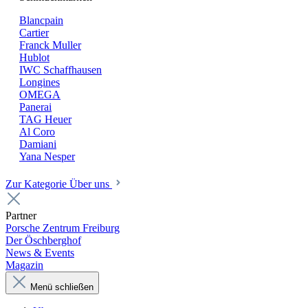
Blancpain
Cartier
Franck Muller
Hublot
IWC Schaffhausen
Longines
OMEGA
Panerai
TAG Heuer
Al Coro
Damiani
Yana Nesper
Zur Kategorie Über uns
Partner
Porsche Zentrum Freiburg
Der Öschberghof
News & Events
Magazin
Menü schließen