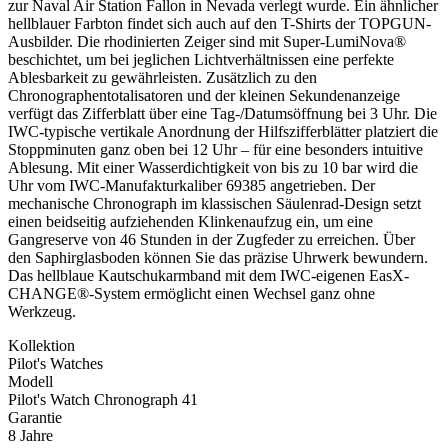
zur Naval Air Station Fallon in Nevada verlegt wurde. Ein ähnlicher
hellblauer Farbton findet sich auch auf den T-Shirts der TOPGUN-
Ausbilder. Die rhodinierten Zeiger sind mit Super-LumiNova®
beschichtet, um bei jeglichen Lichtverhältnissen eine perfekte
Ablesbarkeit zu gewährleisten. Zusätzlich zu den
Chronographentotalisatoren und der kleinen Sekundenanzeige
verfügt das Zifferblatt über eine Tag-/Datumsöffnung bei 3 Uhr. Die
IWC-typische vertikale Anordnung der Hilfszifferblätter platziert die
Stoppminuten ganz oben bei 12 Uhr – für eine besonders intuitive
Ablesung. Mit einer Wasserdichtigkeit von bis zu 10 bar wird die
Uhr vom IWC-Manufakturkaliber 69385 angetrieben. Der
mechanische Chronograph im klassischen Säulenrad-Design setzt
einen beidseitig aufziehenden Klinkenaufzug ein, um eine
Gangreserve von 46 Stunden in der Zugfeder zu erreichen. Über
den Saphirglasboden können Sie das präzise Uhrwerk bewundern.
Das hellblaue Kautschukarmband mit dem IWC-eigenen EasX-
CHANGE®-System ermöglicht einen Wechsel ganz ohne
Werkzeug.
Kollektion
Pilot's Watches
Modell
Pilot's Watch Chronograph 41
Garantie
8 Jahre