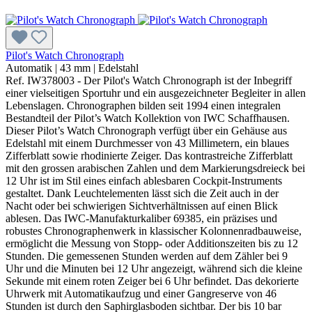
Pilot's Watch Chronograph
Automatik
|
43 mm
|
Edelstahl
Ref. IW378003 - Der Pilot's Watch Chronograph ist der Inbegriff
einer vielseitigen Sportuhr und ein ausgezeichneter Begleiter in allen
Lebenslagen. Chronographen bilden seit 1994 einen integralen
Bestandteil der Pilot’s Watch Kollektion von IWC Schaffhausen.
Dieser Pilot’s Watch Chronograph verfügt über ein Gehäuse aus
Edelstahl mit einem Durchmesser von 43 Millimetern, ein blaues
Zifferblatt sowie rhodinierte Zeiger. Das kontrastreiche Zifferblatt
mit den grossen arabischen Zahlen und dem Markierungsdreieck bei
12 Uhr ist im Stil eines einfach ablesbaren Cockpit-Instruments
gestaltet. Dank Leuchtelementen lässt sich die Zeit auch in der
Nacht oder bei schwierigen Sichtverhältnissen auf einen Blick
ablesen. Das IWC-Manufakturkaliber 69385, ein präzises und
robustes Chronographenwerk in klassischer Kolonnenradbauweise,
ermöglicht die Messung von Stopp- oder Additionszeiten bis zu 12
Stunden. Die gemessenen Stunden werden auf dem Zähler bei 9
Uhr und die Minuten bei 12 Uhr angezeigt, während sich die kleine
Sekunde mit einem roten Zeiger bei 6 Uhr befindet. Das dekorierte
Uhrwerk mit Automatikaufzug und einer Gangreserve von 46
Stunden ist durch den Saphirglasboden sichtbar. Der bis 10 bar