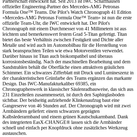
Partnerschaft entwickelt hat. Seit 2013 ist IWC Schaffhausen
offizieller Engineering-Partner des Mercedes-AMG Petronas
Formula One™ Teams. Die Pilot’s Watch Chronograph 41 Edition
«Mercedes-AMG Petronas Formula One™ Team» ist nun die erste
offizielle Team-Uhr, die IWC entwickelt hat. Der Pilot's
Chronograph mit einem Durchmesser von 41 Millimetern ist aus
leichtem und bemerkenswert festem Grad 5-Titan gefertigt. Titan
bietet das beste Verhältnis zwischen Festigkeit und Dichte aller
Metalle und wird auch im Automobilbau für die Herstellung von
stark beanspruchten Teilen wie etwa Motorventilen verwendet.
Darüber hinaus ist Titan auch biokompatibel und überaus
korrosionsbeständig. Nach der maschinellen Bearbeitung und dem
Sandstrahlen behält die Oberfläche einen attraktiven gräulichen
Schimmer. Ein schwarzes Zifferblatt mit Druck und Lumineszenz in
der charakteristischen Grünfarbe des Teams ergänzen das markante
Design. Das IWC-Manufakturkaliber 69385, ein
Chronographenwerk in klassischer Säulenradbauweise, das sich aus
231 Einzelteilen zusammensetzt, ist durch den Saphirglasboden
sichtbar. Der beidseitig aufziehende Klinkenaufzug baut eine
Gangreserve von 46 Stunden auf. Der Chronograph wird mit zwei
Armbändern geliefert: einem schwarzen geprägten
Kalbslederarmband und einem grünen Kautschukarmband. Dank
des integrierten EasX-CHANGE® lassen sich die Armbänder
schnell und einfach per Knopfdruck ohne zusätzliches Werkzeug
austauschen.