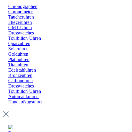
Chronographen
Chronometer
Taucheruhren
Fliegeruhren
GMT-Uhren
Dresswatches
Tourbillon-Uhren
Quarzuhren
Solaruhren
Golduhren
Platinuhren
Titanuhren
Edelstahluhren
Bronzeuhren
Carbonuhren
Dresswatches
Tourbillon-Uhren
Automatikuhren
Handaufzugsuhren