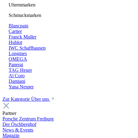
Uhrenmarken
Schmuckmarken
Blancpain
Cartier
Franck Muller
Hublot
IWC Schaffhausen
Longines
OMEGA
Panerai
TAG Heuer
Al Coro
Damiani
Yana Nesper
Zur Kategorie Über uns
Partner
Porsche Zentrum Freiburg
Der Öschberghof
News & Events
Magazin