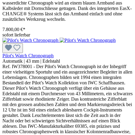
wasserdichte Chronograph wird an einem blauen Armband aus
Kalbsleder mit Dornschliesse getragen. Dank des integrierten EasX-
CHANGE® Systems lässt sich das Armband einfach und ohne
zusätzliches Werkzeug wechseln.
7.800,00 €*
sofort lieferbar
Pilot's Watch Chronograph
Automatik
|
43 mm
|
Edelstahl
Ref. IW378001 - Der Pilot's Watch Chronograph ist der Inbegriff
einer vielseitigen Sportuhr und ein ausgezeichneter Begleiter in allen
Lebenslagen. Chronographen bilden seit 1994 einen integralen
Bestandteil der Pilot’s Watch Kollektion von IWC Schaffhausen.
Dieser Pilot’s Watch Chronograph verfügt über ein Gehäuse aus
Edelstahl mit einem Durchmesser von 43 Millimetern, ein schwarzes
Zifferblatt sowie rhodinierte Zeiger. Das kontrastreiche Zifferblatt
mit den grossen arabischen Zahlen und dem Markierungsdreieck bei
12 Uhr ist im Stil eines einfach ablesbaren Cockpit-Instruments
gestaltet. Dank Leuchtelementen lässt sich die Zeit auch in der
Nacht oder bei schwierigen Sichtverhältnissen auf einen Blick
ablesen. Das IWC-Manufakturkaliber 69385, ein präzises und
robustes Chronographenwerk in klassischer Kolonnenradbauweise,