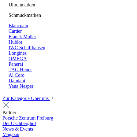
Uhrenmarken
Schmuckmarken
Blancpain
Cartier
Franck Muller
Hublot
IWC Schaffhausen
Longines
OMEGA
Panerai
TAG Heuer
Al Coro
Damiani
Yana Nesper
Zur Kategorie Über uns
Partner
Porsche Zentrum Freiburg
Der Öschberghof
News & Events
Magazin