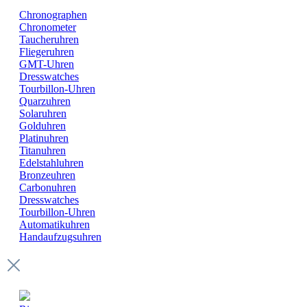
Chronographen
Chronometer
Taucheruhren
Fliegeruhren
GMT-Uhren
Dresswatches
Tourbillon-Uhren
Quarzuhren
Solaruhren
Golduhren
Platinuhren
Titanuhren
Edelstahluhren
Bronzeuhren
Carbonuhren
Dresswatches
Tourbillon-Uhren
Automatikuhren
Handaufzugsuhren