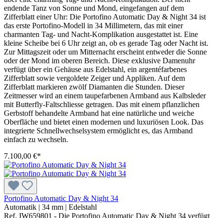
endende Tanz von Sonne und Mond, eingefangen auf dem
Zifferblatt einer Uhr: Die Portofino Automatic Day & Night 34 ist
das erste Portofino-Modell in 34 Millimetern, das mit einer
charmanten Tag- und Nacht-Komplikation ausgestattet ist. Eine
kleine Scheibe bei 6 Uhr zeigt an, ob es gerade Tag oder Nacht ist.
Zur Mittagszeit oder um Mitternacht erscheint entweder die Sonne
oder der Mond im oberen Bereich. Diese exklusive Damenuhr
verfügt über ein Gehäuse aus Edelstahl, ein argentéfarbenes
Zifferblatt sowie vergoldete Zeiger und Appliken. Auf dem
Zifferblatt markieren zwölf Diamanten die Stunden. Dieser
Zeitmesser wird an einem taupefarbenen Armband aus Kalbsleder
mit Butterfly-Faltschliesse getragen. Das mit einem pflanzlichen
Gerbstoff behandelte Armband hat eine natürliche und weiche
Oberfläche und bietet einen modernen und luxuriösen Look. Das
integrierte Schnellwechselsystem ermöglicht es, das Armband
einfach zu wechseln.
7.100,00 €*
Portofino Automatic Day & Night 34
Automatik
|
34 mm
|
Edelstahl
Ref. IW659801 - Die Portofino Automatic Day & Night 34 verfügt