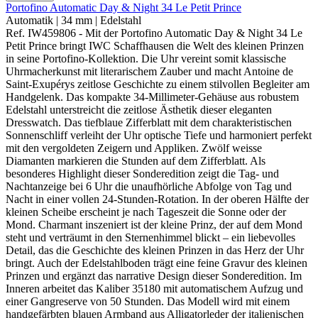
Portofino Automatic Day & Night 34 Le Petit Prince
Automatik
|
34 mm
|
Edelstahl
Ref. IW459806 - Mit der Portofino Automatic Day & Night 34 Le
Petit Prince bringt IWC Schaffhausen die Welt des kleinen Prinzen
in seine Portofino-Kollektion. Die Uhr vereint somit klassische
Uhrmacherkunst mit literarischem Zauber und macht Antoine de
Saint-Exupérys zeitlose Geschichte zu einem stilvollen Begleiter am
Handgelenk. Das kompakte 34-Millimeter-Gehäuse aus robustem
Edelstahl unterstreicht die zeitlose Ästhetik dieser eleganten
Dresswatch. Das tiefblaue Zifferblatt mit dem charakteristischen
Sonnenschliff verleiht der Uhr optische Tiefe und harmoniert perfekt
mit den vergoldeten Zeigern und Appliken. Zwölf weisse
Diamanten markieren die Stunden auf dem Zifferblatt. Als
besonderes Highlight dieser Sonderedition zeigt die Tag- und
Nachtanzeige bei 6 Uhr die unaufhörliche Abfolge von Tag und
Nacht in einer vollen 24-Stunden-Rotation. In der oberen Hälfte der
kleinen Scheibe erscheint je nach Tageszeit die Sonne oder der
Mond. Charmant inszeniert ist der kleine Prinz, der auf dem Mond
steht und verträumt in den Sternenhimmel blickt – ein liebevolles
Detail, das die Geschichte des kleinen Prinzen in das Herz der Uhr
bringt. Auch der Edelstahlboden trägt eine feine Gravur des kleinen
Prinzen und ergänzt das narrative Design dieser Sonderedition. Im
Inneren arbeitet das Kaliber 35180 mit automatischem Aufzug und
einer Gangreserve von 50 Stunden. Das Modell wird mit einem
handgefärbten blauen Armband aus Alligatorleder der italienischen