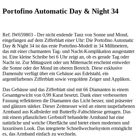
Portofino Automatic Day & Night 34
Ref. IW659803 - Der nicht endende Tanz von Sonne und Mond,
eingefangen auf dem Zifferblatt einer Uhr: Die Portofino Automatic
Day & Night 34 ist das erste Portofino-Modell in 34 Millimetern,
das mit einer charmanten Tag- und Nacht-Komplikation ausgestattet
ist. Eine kleine Scheibe bei 6 Uhr zeigt an, ob es gerade Tag oder
Nacht ist. Zur Mittagszeit oder um Mitternacht erscheint entweder
die Sonne oder der Mond im oberen Bereich. Diese exklusive
Damenuhr verfügt über ein Gehäuse aus Edelstahl, ein
argentéfarbenes Zifferblatt sowie vergoldete Zeiger und Appliken.
Das Gehäuse und das Zifferblatt sind mit 66 Diamanten in einem
Gesamtgewicht von 0,99 Karat besetzt. Dank einer verbesserten
Fassung reflektieren die Diamanten das Licht besser, sind präsenter
und glänzen stärker. Dieser Zeitmesser wird an einem taupefarbenen
Armband aus Kalbsleder mit Butterfly-Faltschliesse getragen. Das
mit einem pflanzlichen Gerbstoff behandelte Armband hat eine
natürliche und weiche Oberfläche und bietet einen modernen und
luxuriösen Look. Das integrierte Schnellwechselsystem ermöglicht
es, das Armband einfach zu wechseln.