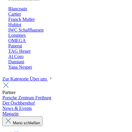
Blancpain
Cartier
Franck Muller
Hublot
IWC Schaffhausen
Longines
OMEGA
Panerai
TAG Heuer
Al Coro
Damiani
Yana Nesper
Zur Kategorie Über uns
Partner
Porsche Zentrum Freiburg
Der Öschberghof
News & Events
Magazin
Menü schließen