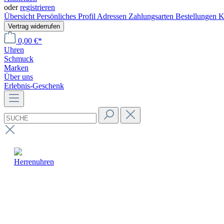
oder
registrieren
Übersicht
Persönliches Profil
Adressen
Zahlungsarten
Bestellungen
K
Vertrag widerrufen
0,00 €*
Uhren
Schmuck
Marken
Über uns
Erlebnis-Geschenk
Herrenuhren