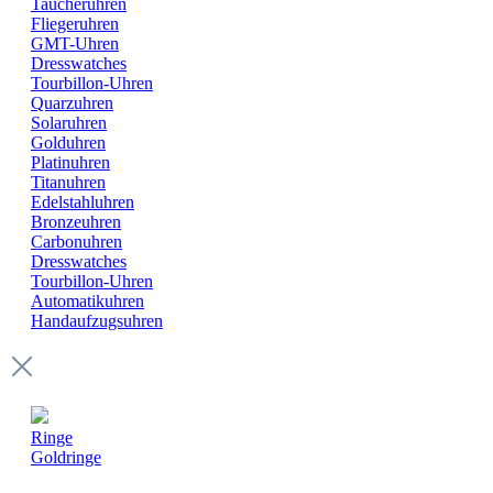
Taucheruhren
Fliegeruhren
GMT-Uhren
Dresswatches
Tourbillon-Uhren
Quarzuhren
Solaruhren
Golduhren
Platinuhren
Titanuhren
Edelstahluhren
Bronzeuhren
Carbonuhren
Dresswatches
Tourbillon-Uhren
Automatikuhren
Handaufzugsuhren
Ringe
Goldringe