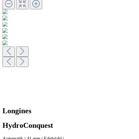
Longines
HydroConquest
Automatik
|
41 mm
|
Edelstahl
|