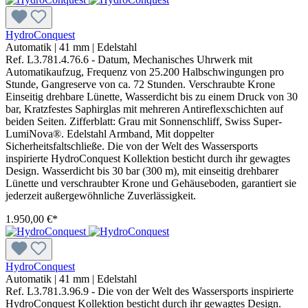
HydroConquest
Automatik
|
41 mm
|
Edelstahl
Ref. L3.781.4.76.6 - Datum, Mechanisches Uhrwerk mit
Automatikaufzug, Frequenz von 25.200 Halbschwingungen pro
Stunde, Gangreserve von ca. 72 Stunden. Verschraubte Krone
Einseitig drehbare Lünette, Wasserdicht bis zu einem Druck von 30
bar, Kratzfestes Saphirglas mit mehreren Antireflexschichten auf
beiden Seiten. Zifferblatt: Grau mit Sonnenschliff, Swiss Super-
LumiNova®. Edelstahl Armband, Mit doppelter
Sicherheitsfaltschließe. Die von der Welt des Wassersports
inspirierte HydroConquest Kollektion besticht durch ihr gewagtes
Design. Wasserdicht bis 30 bar (300 m), mit einseitig drehbarer
Lünette und verschraubter Krone und Gehäuseboden, garantiert sie
jederzeit außergewöhnliche Zuverlässigkeit.
1.950,00 €*
HydroConquest
Automatik
|
41 mm
|
Edelstahl
Ref. L3.781.3.96.9 - Die von der Welt des Wassersports inspirierte
HydroConquest Kollektion besticht durch ihr gewagtes Design.