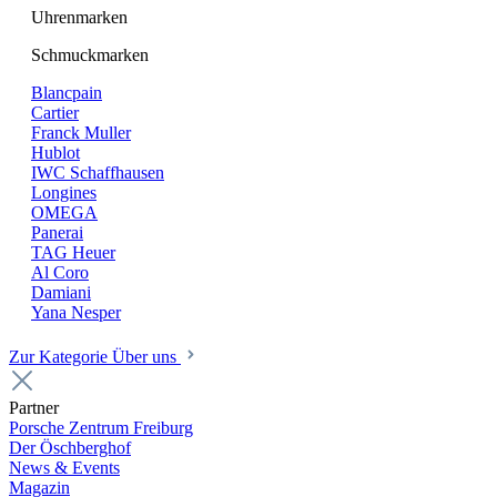
Uhrenmarken
Schmuckmarken
Blancpain
Cartier
Franck Muller
Hublot
IWC Schaffhausen
Longines
OMEGA
Panerai
TAG Heuer
Al Coro
Damiani
Yana Nesper
Zur Kategorie Über uns
Partner
Porsche Zentrum Freiburg
Der Öschberghof
News & Events
Magazin