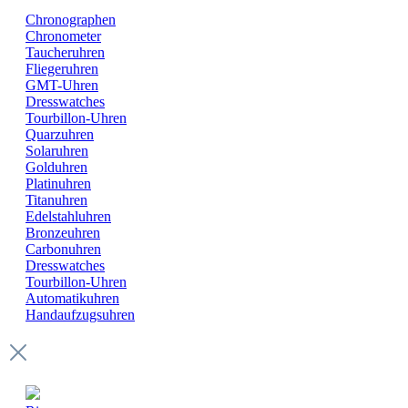
Chronographen
Chronometer
Taucheruhren
Fliegeruhren
GMT-Uhren
Dresswatches
Tourbillon-Uhren
Quarzuhren
Solaruhren
Golduhren
Platinuhren
Titanuhren
Edelstahluhren
Bronzeuhren
Carbonuhren
Dresswatches
Tourbillon-Uhren
Automatikuhren
Handaufzugsuhren