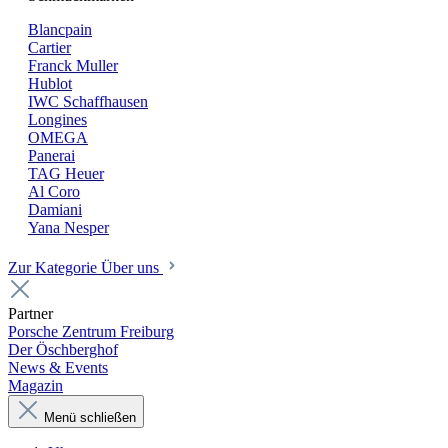
Blancpain
Cartier
Franck Muller
Hublot
IWC Schaffhausen
Longines
OMEGA
Panerai
TAG Heuer
Al Coro
Damiani
Yana Nesper
Zur Kategorie Über uns
Partner
Porsche Zentrum Freiburg
Der Öschberghof
News & Events
Magazin
Menü schließen