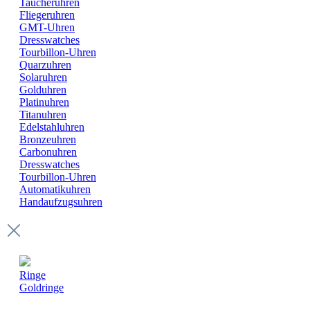
Taucheruhren
Fliegeruhren
GMT-Uhren
Dresswatches
Tourbillon-Uhren
Quarzuhren
Solaruhren
Golduhren
Platinuhren
Titanuhren
Edelstahluhren
Bronzeuhren
Carbonuhren
Dresswatches
Tourbillon-Uhren
Automatikuhren
Handaufzugsuhren
Ringe
Goldringe