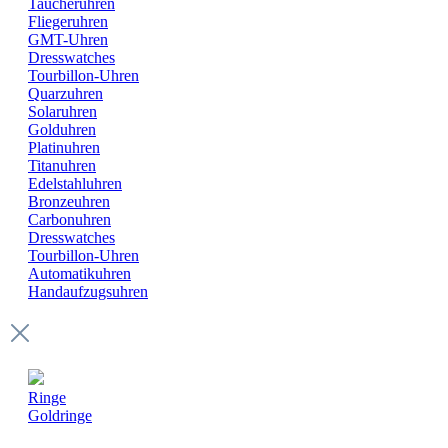
Taucheruhren
Fliegeruhren
GMT-Uhren
Dresswatches
Tourbillon-Uhren
Quarzuhren
Solaruhren
Golduhren
Platinuhren
Titanuhren
Edelstahluhren
Bronzeuhren
Carbonuhren
Dresswatches
Tourbillon-Uhren
Automatikuhren
Handaufzugsuhren
Ringe
Goldringe