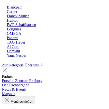
Blancpain
Cartier
Franck Muller
Hublot
IWC Schaffhausen
Longines
OMEGA
Panerai
TAG Heuer
Al Coro
Damiani
Yana Nesper
Zur Kategorie Über uns
Partner
Porsche Zentrum Freiburg
Der Öschberghof
News & Events
Magazin
Menü schließen