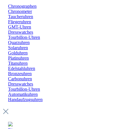
Chronographen
Chronometer
Taucheruhren
Fliegeruhren
GMT-Uhren
Dresswatches
Tourbillon-Uhren
Quarzuhren
Solaruhren
Golduhren
Platinuhren
Titanuhren
Edelstahluhren
Bronzeuhren
Carbonuhren
Dresswatches
Tourbillon-Uhren
Automatikuhren
Handaufzugsuhren