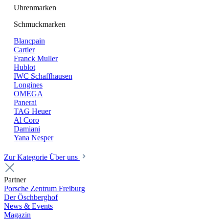
Uhrenmarken
Schmuckmarken
Blancpain
Cartier
Franck Muller
Hublot
IWC Schaffhausen
Longines
OMEGA
Panerai
TAG Heuer
Al Coro
Damiani
Yana Nesper
Zur Kategorie Über uns
Partner
Porsche Zentrum Freiburg
Der Öschberghof
News & Events
Magazin