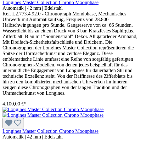
Longines Master Collection Chrono Moonphase
Automatik
|
42 mm
|
Edelstahl
Ref. L2.773.4.92.0 - Chronograph Mondphase, Mechanisches
Uhrwerk mit Automatikaufzug, Frequenz von 28.800
Halbschwingungen pro Stunde, Gangreserve von ca. 66 Stunden.
Wasserdicht bis zu einem Druck von 3 bar, Kratzfestes Saphirglas.
Zifferblatt: Blau mit "Sonnenstrahl" Dekor. Alligatorleder Armband,
Mit Dreifach-Sicherheitsfaltschließe und Drückern. Die
Chronographen der Longines Master Collection repräsentieren die
Spitze der Uhrmacherkunst und zeitlose Eleganz. Diese
emblematische Linie umfasst eine Reihe von sorgfältig gefertigten
Chronographen-Modellen, von denen jedes beispielhaft für das
unermüdliche Engagement von Longines für dauerhaften Stil und
technische Exzellenz steht. Von der Raffinesse des Zifferblatts bis
hin zu den komplizierten mechanischen Uhrwerken im Inneren
zeugen diese Chronographen von der langen Tradition und der
Uhrmacherkunst von Longines.
4.100,00 €*
Longines Master Collection Chrono Moonphase
Automatik
|
42 mm
|
Edelstahl