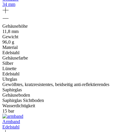
34 mm
Gehäusehöhe
11,8 mm
Gewicht
96,0 g
Material
Edelstahl
Gehäusefarbe
Silber
Lünette
Edelstahl
Uhrglas
Gewölbtes, kratzresistentes, beidseitig anti‑reflektierendes
Saphirglas
Gehäuseboden
Saphirglas Sichtboden
Wasserdichtigkeit
15 bar
Armband
Edelstahl