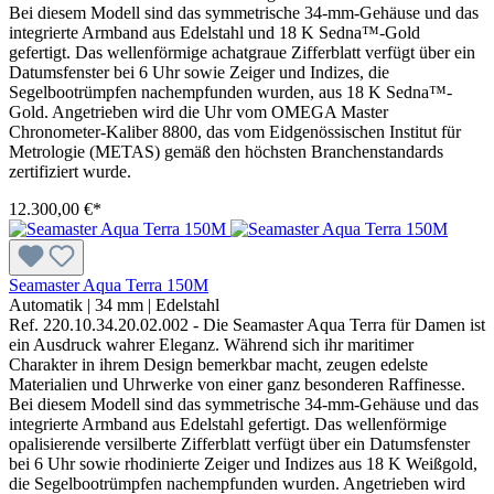
Bei diesem Modell sind das symmetrische 34-mm-Gehäuse und das
integrierte Armband aus Edelstahl und 18 K Sedna™-Gold
gefertigt. Das wellenförmige achatgraue Zifferblatt verfügt über ein
Datumsfenster bei 6 Uhr sowie Zeiger und Indizes, die
Segelbootrümpfen nachempfunden wurden, aus 18 K Sedna™-
Gold. Angetrieben wird die Uhr vom OMEGA Master
Chronometer-Kaliber 8800, das vom Eidgenössischen Institut für
Metrologie (METAS) gemäß den höchsten Branchenstandards
zertifiziert wurde.
12.300,00 €*
Seamaster Aqua Terra 150M
Automatik
|
34 mm
|
Edelstahl
Ref. 220.10.34.20.02.002 - Die Seamaster Aqua Terra für Damen ist
ein Ausdruck wahrer Eleganz. Während sich ihr maritimer
Charakter in ihrem Design bemerkbar macht, zeugen edelste
Materialien und Uhrwerke von einer ganz besonderen Raffinesse.
Bei diesem Modell sind das symmetrische 34-mm-Gehäuse und das
integrierte Armband aus Edelstahl gefertigt. Das wellenförmige
opalisierende versilberte Zifferblatt verfügt über ein Datumsfenster
bei 6 Uhr sowie rhodinierte Zeiger und Indizes aus 18 K Weißgold,
die Segelbootrümpfen nachempfunden wurden. Angetrieben wird