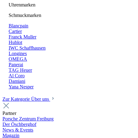
Uhrenmarken
Schmuckmarken
Blancpain
Cartier
Franck Muller
Hublot
IWC Schaffhausen
Longines
OMEGA
Panerai
TAG Heuer
Al Coro
Damiani
Yana Nesper
Zur Kategorie Über uns
Partner
Porsche Zentrum Freiburg
Der Öschberghof
News & Events
Magazin