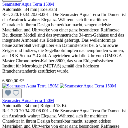
Seamaster Aqua Terra 150M
Automatik
|
34 mm
|
Edelstahl
Ref. 220.10.34.20.03.001 - Die Seamaster Aqua Terra für Damen ist
ein Ausdruck wahrer Eleganz. Während sich ihr maritimer
Charakter in ihrem Design bemerkbar macht, zeugen edelste
Materialien und Uhrwerke von einer ganz besonderen Raffinesse.
Bei diesem Modell sind das symmetrische 34-mm-Gehäuse und das
integrierte Armband aus Edelstahl gefertigt. Das wellenförmige
blaue Zifferblatt verfügt über ein Datumsfenster bei 6 Uhr sowie
Zeiger und Indizes, die Segelbootrümpfen nachempfunden wurden,
aus 18 K Sedna™-Gold. Angetrieben wird die Uhr vom OMEGA
Master Chronometer-Kaliber 8800, das vom Eidgenössischen
Institut für Metrologie (METAS) gemäß den höchsten
Branchenstandards zertifiziert wurde.
6.800,00 €*
Seamaster Aqua Terra 150M
Automatik
|
34 mm
|
Rotgold 18 Kt.
Ref. 220.20.34.20.06.001 - Die Seamaster Aqua Terra für Damen ist
ein Ausdruck wahrer Eleganz. Während sich ihr maritimer
Charakter in ihrem Design bemerkbar macht, zeugen edelste
Materialien und Uhrwerke von einer ganz besonderen Raffinesse.