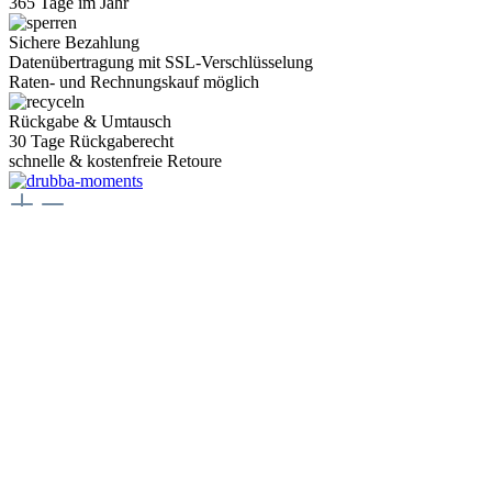
365 Tage im Jahr
Sichere Bezahlung
Datenübertragung mit SSL-Verschlüsselung
Raten- und Rechnungskauf möglich
Rückgabe & Umtausch
30 Tage Rückgaberecht
schnelle & kostenfreie Retoure
Juwelier Drubba Moments
Münsterplatz 3, 79098 Freiburg im Breisgau
Telefon:
+49 761 400077 77
E-Mail:
juwelier@drubbamoments.de
Öffnungszeiten
Montag - Samstag
10:00 Uhr - 18:00 Uhr
Oder über unser
Kontaktformular
.
Service
Kontakt