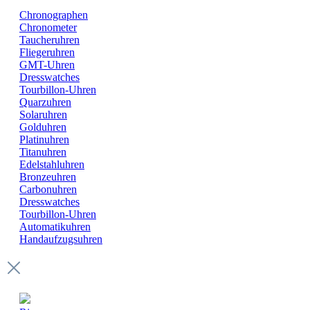
Chronographen
Chronometer
Taucheruhren
Fliegeruhren
GMT-Uhren
Dresswatches
Tourbillon-Uhren
Quarzuhren
Solaruhren
Golduhren
Platinuhren
Titanuhren
Edelstahluhren
Bronzeuhren
Carbonuhren
Dresswatches
Tourbillon-Uhren
Automatikuhren
Handaufzugsuhren