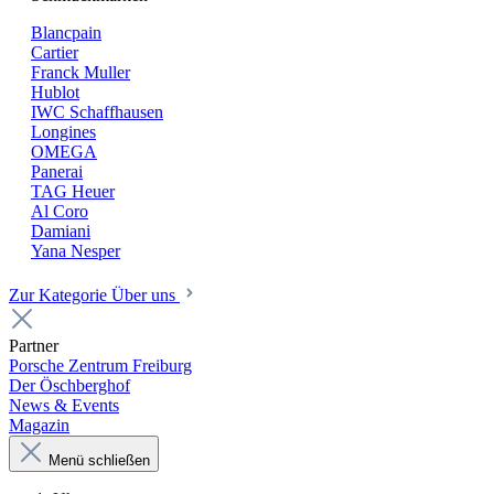
Blancpain
Cartier
Franck Muller
Hublot
IWC Schaffhausen
Longines
OMEGA
Panerai
TAG Heuer
Al Coro
Damiani
Yana Nesper
Zur Kategorie Über uns
Partner
Porsche Zentrum Freiburg
Der Öschberghof
News & Events
Magazin
Menü schließen