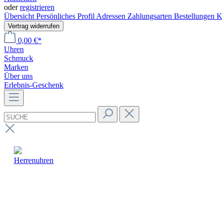
oder
registrieren
Übersicht
Persönliches Profil
Adressen
Zahlungsarten
Bestellungen
K
Vertrag widerrufen
0,00 €*
Uhren
Schmuck
Marken
Über uns
Erlebnis-Geschenk
Herrenuhren