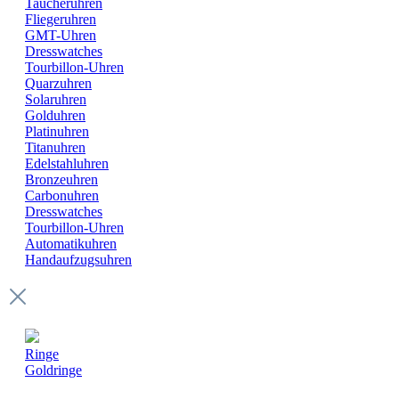
Taucheruhren
Fliegeruhren
GMT-Uhren
Dresswatches
Tourbillon-Uhren
Quarzuhren
Solaruhren
Golduhren
Platinuhren
Titanuhren
Edelstahluhren
Bronzeuhren
Carbonuhren
Dresswatches
Tourbillon-Uhren
Automatikuhren
Handaufzugsuhren
Ringe
Goldringe