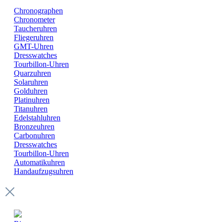
Chronographen
Chronometer
Taucheruhren
Fliegeruhren
GMT-Uhren
Dresswatches
Tourbillon-Uhren
Quarzuhren
Solaruhren
Golduhren
Platinuhren
Titanuhren
Edelstahluhren
Bronzeuhren
Carbonuhren
Dresswatches
Tourbillon-Uhren
Automatikuhren
Handaufzugsuhren