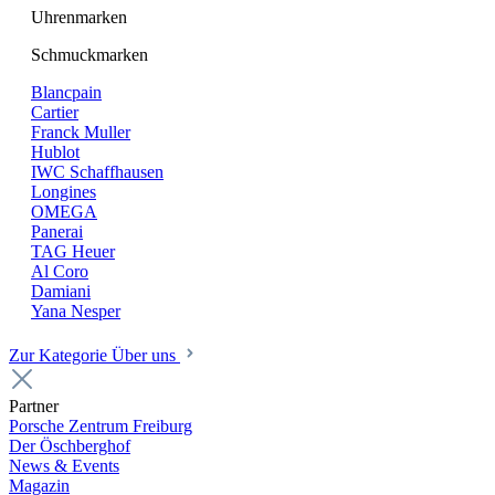
Uhrenmarken
Schmuckmarken
Blancpain
Cartier
Franck Muller
Hublot
IWC Schaffhausen
Longines
OMEGA
Panerai
TAG Heuer
Al Coro
Damiani
Yana Nesper
Zur Kategorie Über uns
Partner
Porsche Zentrum Freiburg
Der Öschberghof
News & Events
Magazin