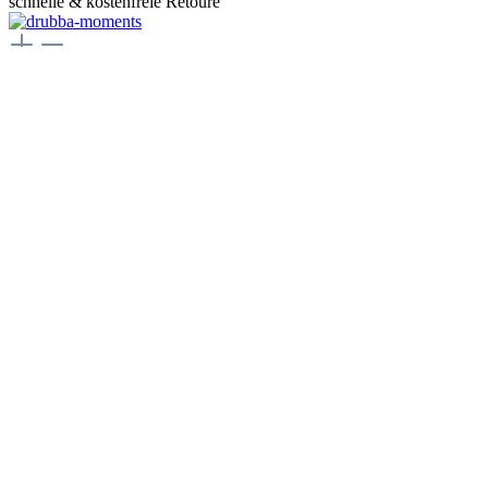
schnelle & kostenfreie Retoure
Juwelier Drubba Moments
Münsterplatz 3, 79098 Freiburg im Breisgau
Telefon:
+49 761 400077 77
E-Mail:
juwelier@drubbamoments.de
Öffnungszeiten
Montag - Samstag
10:00 Uhr - 18:00 Uhr
Oder über unser
Kontaktformular
.
Service
Kontakt
Zahlungsarten
Versand & Lieferung
Rücksendung & Umtausch
Vertrag widerrufen
Informationen