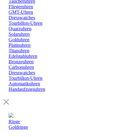
Taucheruhren
Fliegeruhren
GMT-Uhren
Dresswatches
Tourbillon-Uhren
Quarzuhren
Solaruhren
Golduhren
Platinuhren
Titanuhren
Edelstahluhren
Bronzeuhren
Carbonuhren
Dresswatches
Tourbillon-Uhren
Automatikuhren
Handaufzugsuhren
Ringe
Goldringe