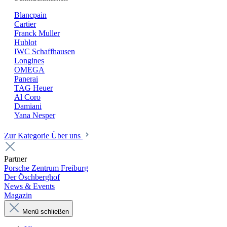
Blancpain
Cartier
Franck Muller
Hublot
IWC Schaffhausen
Longines
OMEGA
Panerai
TAG Heuer
Al Coro
Damiani
Yana Nesper
Zur Kategorie Über uns
Partner
Porsche Zentrum Freiburg
Der Öschberghof
News & Events
Magazin
Menü schließen