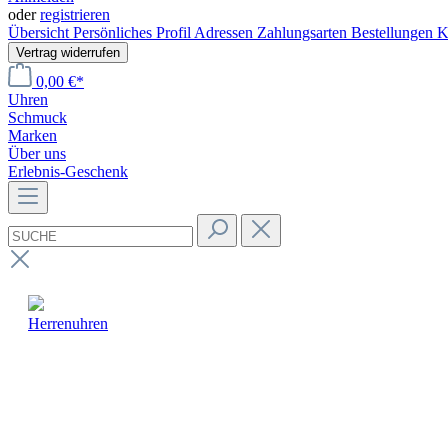
oder
registrieren
Übersicht
Persönliches Profil
Adressen
Zahlungsarten
Bestellungen
K
Vertrag widerrufen
0,00 €*
Uhren
Schmuck
Marken
Über uns
Erlebnis-Geschenk
Herrenuhren