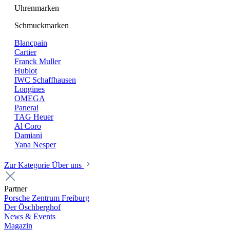
Uhrenmarken
Schmuckmarken
Blancpain
Cartier
Franck Muller
Hublot
IWC Schaffhausen
Longines
OMEGA
Panerai
TAG Heuer
Al Coro
Damiani
Yana Nesper
Zur Kategorie Über uns
Partner
Porsche Zentrum Freiburg
Der Öschberghof
News & Events
Magazin