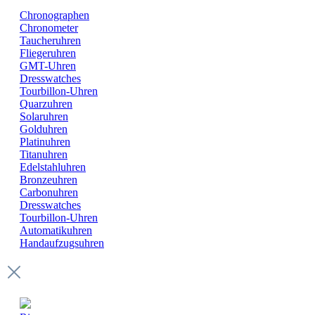
Chronographen
Chronometer
Taucheruhren
Fliegeruhren
GMT-Uhren
Dresswatches
Tourbillon-Uhren
Quarzuhren
Solaruhren
Golduhren
Platinuhren
Titanuhren
Edelstahluhren
Bronzeuhren
Carbonuhren
Dresswatches
Tourbillon-Uhren
Automatikuhren
Handaufzugsuhren