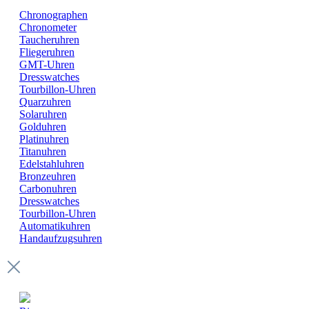
Chronographen
Chronometer
Taucheruhren
Fliegeruhren
GMT-Uhren
Dresswatches
Tourbillon-Uhren
Quarzuhren
Solaruhren
Golduhren
Platinuhren
Titanuhren
Edelstahluhren
Bronzeuhren
Carbonuhren
Dresswatches
Tourbillon-Uhren
Automatikuhren
Handaufzugsuhren