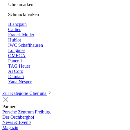
Uhrenmarken
Schmuckmarken
Blancpain
Cartier
Franck Muller
Hublot
IWC Schaffhausen
Longines
OMEGA
Panerai
TAG Heuer
Al Coro
Damiani
Yana Nesper
Zur Kategorie Über uns
Partner
Porsche Zentrum Freiburg
Der Öschberghof
News & Events
Magazin