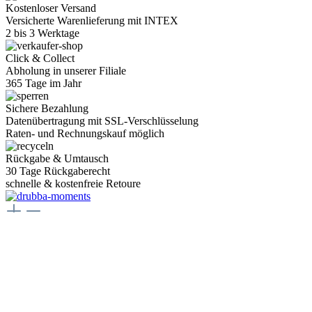
Kostenloser Versand
Versicherte Warenlieferung mit INTEX
2 bis 3 Werktage
Click & Collect
Abholung in unserer Filiale
365 Tage im Jahr
Sichere Bezahlung
Datenübertragung mit SSL-Verschlüsselung
Raten- und Rechnungskauf möglich
Rückgabe & Umtausch
30 Tage Rückgaberecht
schnelle & kostenfreie Retoure
Juwelier Drubba Moments
Münsterplatz 3, 79098 Freiburg im Breisgau
Telefon:
+49 761 400077 77
E-Mail:
juwelier@drubbamoments.de
Öffnungszeiten
Montag - Samstag