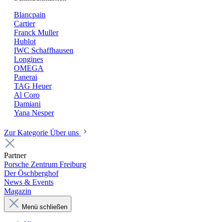
Blancpain
Cartier
Franck Muller
Hublot
IWC Schaffhausen
Longines
OMEGA
Panerai
TAG Heuer
Al Coro
Damiani
Yana Nesper
Zur Kategorie Über uns
Partner
Porsche Zentrum Freiburg
Der Öschberghof
News & Events
Magazin
Menü schließen