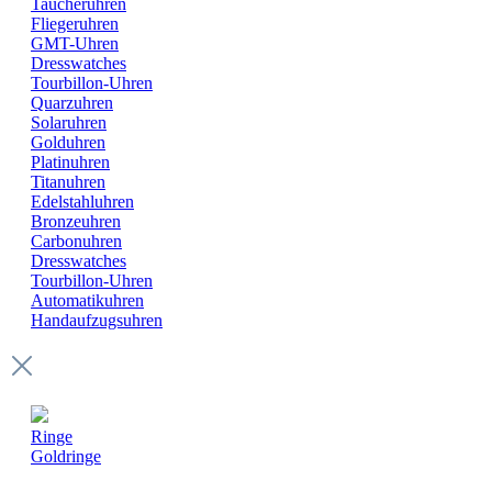
Taucheruhren
Fliegeruhren
GMT-Uhren
Dresswatches
Tourbillon-Uhren
Quarzuhren
Solaruhren
Golduhren
Platinuhren
Titanuhren
Edelstahluhren
Bronzeuhren
Carbonuhren
Dresswatches
Tourbillon-Uhren
Automatikuhren
Handaufzugsuhren
Ringe
Goldringe