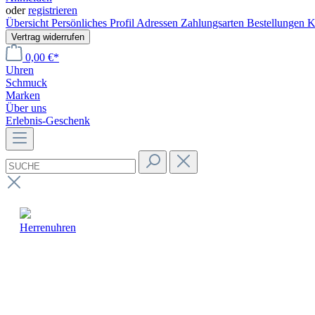
oder
registrieren
Übersicht
Persönliches Profil
Adressen
Zahlungsarten
Bestellungen
K
Vertrag widerrufen
0,00 €*
Uhren
Schmuck
Marken
Über uns
Erlebnis-Geschenk
Herrenuhren