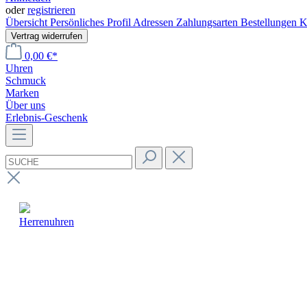
oder
registrieren
Übersicht
Persönliches Profil
Adressen
Zahlungsarten
Bestellungen
K
Vertrag widerrufen
0,00 €*
Uhren
Schmuck
Marken
Über uns
Erlebnis-Geschenk
Herrenuhren