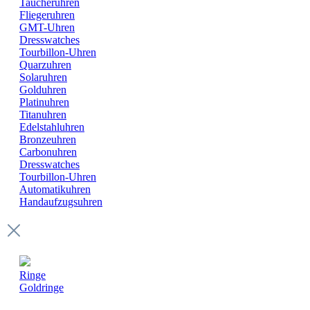
Taucheruhren
Fliegeruhren
GMT-Uhren
Dresswatches
Tourbillon-Uhren
Quarzuhren
Solaruhren
Golduhren
Platinuhren
Titanuhren
Edelstahluhren
Bronzeuhren
Carbonuhren
Dresswatches
Tourbillon-Uhren
Automatikuhren
Handaufzugsuhren
Ringe
Goldringe