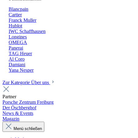
Blancpain
Cartier
Franck Muller
Hublot
IWC Schaffhausen
Longines
OMEGA
Panerai
TAG Heuer
Al Coro
Damiani
Yana Nesper
Zur Kategorie Über uns
Partner
Porsche Zentrum Freiburg
Der Öschberghof
News & Events
Magazin
Menü schließen