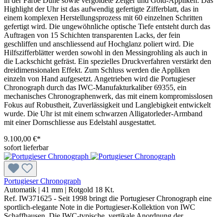
in der Farbe Dune sowie vergoldete Zeiger und Gold-Appliken. Das
Highlight der Uhr ist das aufwendig gefertigte Zifferblatt, das in
einem komplexen Herstellungsprozess mit 60 einzelnen Schritten
gefertigt wird. Die ungewöhnliche optische Tiefe entsteht durch das
Auftragen von 15 Schichten transparenten Lacks, der fein
geschliffen und anschliessend auf Hochglanz poliert wird. Die
Hilfszifferblätter werden sowohl in den Messingrohling als auch in
die Lackschicht gefräst. Ein spezielles Druckverfahren verstärkt den
dreidimensionalen Effekt. Zum Schluss werden die Appliken
einzeln von Hand aufgesetzt. Angetrieben wird die Portugieser
Chronograph durch das IWC-Manufakturkaliber 69355, ein
mechanisches Chronographenwerk, das mit einem kompromisslosen
Fokus auf Robustheit, Zuverlässigkeit und Langlebigkeit entwickelt
wurde. Die Uhr ist mit einem schwarzen Alligatorleder-Armband
mit einer Dornschliesse aus Edelstahl ausgestattet.
9.100,00 €*
sofort lieferbar
Portugieser Chronograph
Automatik
|
41 mm
|
Rotgold 18 Kt.
Ref. IW371625 - Seit 1998 bringt die Portugieser Chronograph eine
sportlich-elegante Note in die Portugieser-Kollektion von IWC
Schaffhausen. Die IWC-typische, vertikale Anordnung der