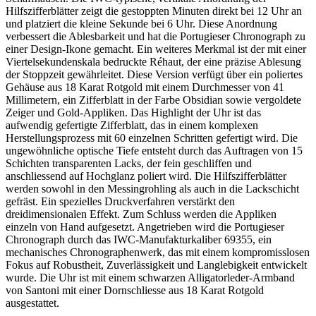
Hilfszifferblätter zeigt die gestoppten Minuten direkt bei 12 Uhr an
und platziert die kleine Sekunde bei 6 Uhr. Diese Anordnung
verbessert die Ablesbarkeit und hat die Portugieser Chronograph zu
einer Design-Ikone gemacht. Ein weiteres Merkmal ist der mit einer
Viertelsekundenskala bedruckte Réhaut, der eine präzise Ablesung
der Stoppzeit gewährleitet. Diese Version verfügt über ein poliertes
Gehäuse aus 18 Karat Rotgold mit einem Durchmesser von 41
Millimetern, ein Zifferblatt in der Farbe Obsidian sowie vergoldete
Zeiger und Gold-Appliken. Das Highlight der Uhr ist das
aufwendig gefertigte Zifferblatt, das in einem komplexen
Herstellungsprozess mit 60 einzelnen Schritten gefertigt wird. Die
ungewöhnliche optische Tiefe entsteht durch das Auftragen von 15
Schichten transparenten Lacks, der fein geschliffen und
anschliessend auf Hochglanz poliert wird. Die Hilfszifferblätter
werden sowohl in den Messingrohling als auch in die Lackschicht
gefräst. Ein spezielles Druckverfahren verstärkt den
dreidimensionalen Effekt. Zum Schluss werden die Appliken
einzeln von Hand aufgesetzt. Angetrieben wird die Portugieser
Chronograph durch das IWC-Manufakturkaliber 69355, ein
mechanisches Chronographenwerk, das mit einem kompromisslosen
Fokus auf Robustheit, Zuverlässigkeit und Langlebigkeit entwickelt
wurde. Die Uhr ist mit einem schwarzen Alligatorleder-Armband
von Santoni mit einer Dornschliesse aus 18 Karat Rotgold
ausgestattet.