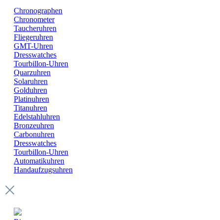
Chronographen
Chronometer
Taucheruhren
Fliegeruhren
GMT-Uhren
Dresswatches
Tourbillon-Uhren
Quarzuhren
Solaruhren
Golduhren
Platinuhren
Titanuhren
Edelstahluhren
Bronzeuhren
Carbonuhren
Dresswatches
Tourbillon-Uhren
Automatikuhren
Handaufzugsuhren