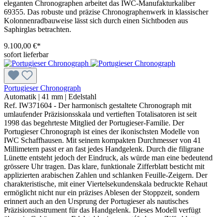
eleganten Chronographen arbeitet das IWC-Manufakturkaliber
69355. Das robuste und präzise Chronographenwerk in klassischer
Kolonnenradbauweise lässt sich durch einen Sichtboden aus
Saphirglas betrachten.
9.100,00 €*
sofort lieferbar
Portugieser Chronograph
Automatik
|
41 mm
|
Edelstahl
Ref. IW371604 - Der harmonisch gestaltete Chronograph mit
umlaufender Präzisionsskala und vertieften Totalisatoren ist seit
1998 das begehrteste Mitglied der Portugieser-Familie. Der
Portugieser Chronograph ist eines der ikonischsten Modelle von
IWC Schaffhausen. Mit seinem kompakten Durchmesser von 41
Millimetern passt er an fast jedes Handgelenk. Durch die filigrane
Lünette entsteht jedoch der Eindruck, als würde man eine bedeutend
grössere Uhr tragen. Das klare, funktionale Zifferblatt besticht mit
applizierten arabischen Zahlen und schlanken Feuille-Zeigern. Der
charakteristische, mit einer Viertelsekundenskala bedruckte Rehaut
ermöglicht nicht nur ein präzises Ablesen der Stoppzeit, sondern
erinnert auch an den Ursprung der Portugieser als nautisches
Präzisionsinstrument für das Handgelenk. Dieses Modell verfügt