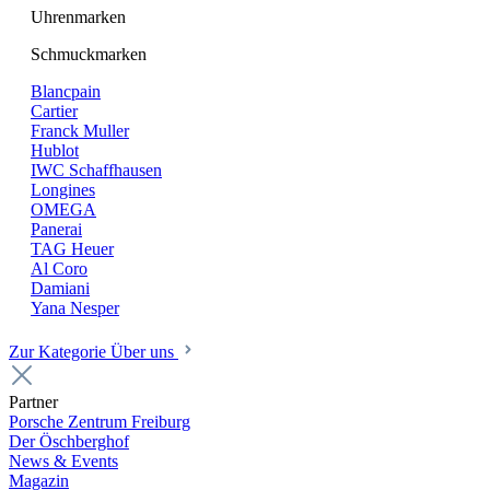
Uhrenmarken
Schmuckmarken
Blancpain
Cartier
Franck Muller
Hublot
IWC Schaffhausen
Longines
OMEGA
Panerai
TAG Heuer
Al Coro
Damiani
Yana Nesper
Zur Kategorie Über uns
Partner
Porsche Zentrum Freiburg
Der Öschberghof
News & Events
Magazin