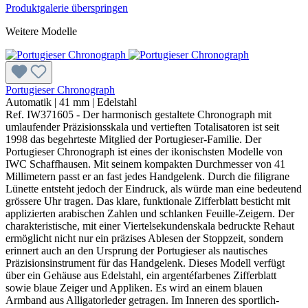
Produktgalerie überspringen
Weitere Modelle
Portugieser Chronograph
Automatik
|
41 mm
|
Edelstahl
Ref. IW371605 - Der harmonisch gestaltete Chronograph mit
umlaufender Präzisionsskala und vertieften Totalisatoren ist seit
1998 das begehrteste Mitglied der Portugieser-Familie. Der
Portugieser Chronograph ist eines der ikonischsten Modelle von
IWC Schaffhausen. Mit seinem kompakten Durchmesser von 41
Millimetern passt er an fast jedes Handgelenk. Durch die filigrane
Lünette entsteht jedoch der Eindruck, als würde man eine bedeutend
grössere Uhr tragen. Das klare, funktionale Zifferblatt besticht mit
applizierten arabischen Zahlen und schlanken Feuille-Zeigern. Der
charakteristische, mit einer Viertelsekundenskala bedruckte Rehaut
ermöglicht nicht nur ein präzises Ablesen der Stoppzeit, sondern
erinnert auch an den Ursprung der Portugieser als nautisches
Präzisionsinstrument für das Handgelenk. Dieses Modell verfügt
über ein Gehäuse aus Edelstahl, ein argentéfarbenes Zifferblatt
sowie blaue Zeiger und Appliken. Es wird an einem blauen
Armband aus Alligatorleder getragen. Im Inneren des sportlich-