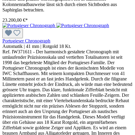
Kolonnenradbauweise lässt sich durch einen Sichtboden aus
Saphirglas betrachten.
23.200,00 €*
Portugieser Chronograph
Automatik
|
41 mm
|
Rotgold 18 Kt.
Ref. IW371611 - Der harmonisch gestaltete Chronograph mit
umlaufender Präzisionsskala und vertieften Totalisatoren ist seit
1998 das begehrteste Mitglied der Portugieser-Familie. Der
Portugieser Chronograph ist eines der ikonischsten Modelle von
IWC Schaffhausen. Mit seinem kompakten Durchmesser von 41
Millimetern passt er an fast jedes Handgelenk. Durch die filigrane
Lünette entsteht jedoch der Eindruck, als würde man eine bedeutend
grössere Uhr tragen. Das klare, funktionale Zifferblatt besticht mit
applizierten arabischen Zahlen und schlanken Feuille-Zeigern. Der
charakteristische, mit einer Viertelsekundenskala bedruckte Rehaut
ermöglicht nicht nur ein präzises Ablesen der Stoppzeit, sondern
erinnert auch an den Ursprung der Portugieser als nautisches
Präzisionsinstrument für das Handgelenk. Dieses Modell verfügt
über ein Gehäuse aus 18 Karat Rotgold, ein argentéfarbenes
Zifferblatt sowie goldene Zeiger und Appliken. Es wird an einem
braunen Armband aus Alligatorleder getragen. Im Inneren des