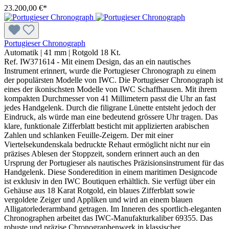
23.200,00 €*
Portugieser Chronograph
Automatik
|
41 mm
|
Rotgold 18 Kt.
Ref. IW371614 - Mit einem Design, das an ein nautisches
Instrument erinnert, wurde die Portugieser Chronograph zu einem
der populärsten Modelle von IWC. Die Portugieser Chronograph ist
eines der ikonischsten Modelle von IWC Schaffhausen. Mit ihrem
kompakten Durchmesser von 41 Millimetern passt die Uhr an fast
jedes Handgelenk. Durch die filigrane Lünette entsteht jedoch der
Eindruck, als würde man eine bedeutend grössere Uhr tragen. Das
klare, funktionale Zifferblatt besticht mit applizierten arabischen
Zahlen und schlanken Feuille-Zeigern. Der mit einer
Viertelsekundenskala bedruckte Rehaut ermöglicht nicht nur ein
präzises Ablesen der Stoppzeit, sondern erinnert auch an den
Ursprung der Portugieser als nautisches Präzisionsinstrument für das
Handgelenk. Diese Sonderedition in einem maritimen Designcode
ist exklusiv in den IWC Boutiquen erhältlich. Sie verfügt über ein
Gehäuse aus 18 Karat Rotgold, ein blaues Zifferblatt sowie
vergoldete Zeiger und Appliken und wird an einem blauen
Alligatorlederarmband getragen. Im Inneren des sportlich-eleganten
Chronographen arbeitet das IWC-Manufakturkaliber 69355. Das
robuste und präzise Chronographenwerk in klassischer