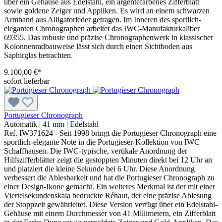
über ein Gehäuse aus Edelstahl, ein argentéfarbenes Zifferblatt
sowie goldene Zeiger und Appliken. Es wird an einem schwarzen
Armband aus Alligatorleder getragen. Im Inneren des sportlich-
eleganten Chronographen arbeitet das IWC-Manufakturkaliber
69355. Das robuste und präzise Chronographenwerk in klassischer
Kolonnenradbauweise lässt sich durch einen Sichtboden aus
Saphirglas betrachten.
9.100,00 €*
sofort lieferbar
Portugieser Chronograph
Automatik
|
41 mm
|
Edelstahl
Ref. IW371624 - Seit 1998 bringt die Portugieser Chronograph eine
sportlich-elegante Note in die Portugieser-Kollektion von IWC
Schaffhausen. Die IWC-typische, vertikale Anordnung der
Hilfszifferblätter zeigt die gestoppten Minuten direkt bei 12 Uhr an
und platziert die kleine Sekunde bei 6 Uhr. Diese Anordnung
verbessert die Ablesbarkeit und hat die Portugieser Chronograph zu
einer Design-Ikone gemacht. Ein weiteres Merkmal ist der mit einer
Viertelsekundenskala bedruckte Réhaut, der eine präzise Ablesung
der Stoppzeit gewährleitet. Diese Version verfügt über ein Edelstahl-
Gehäuse mit einem Durchmesser von 41 Millimetern, ein Zifferblatt