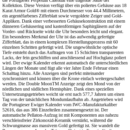
die Portugieser Perpetual Calendar eine tragende Säule der
Kollektion. Diese Version verfügt über ein poliertes Gehäuse aus 18
Karat Armor Gold® mit einem Durchmesser von 44.4 Millimetern,
ein argentéfarbenes Zifferblatt sowie vergoldete Zeiger und Gold-
Appliken. Dank einer verbesserten Gehäusekonstruktion mit einem
dünneren Gehäusering und kastenförmigen Saphirgläsern auf der
Vorder- und Rückseite wirkt die Uhr besonders leicht und elegant.
Ein besonderes Merkmal der Uhr ist das aufwendig gefertigte
Zifferblatt, das in einem komplexen Herstellungsprozess mit 60
einzelnen Schritten gefertigt wird. Die ungewöhnliche optische
Tiefe entsteht durch das Auftragen von 15 Schichten transparenten
Lacks, der fein geschliffen und anschliessend auf Hochglanz poliert
wird. Der ewige Kalender erkennt automatisch die unterschiedlichen
Längen der Monate und fügt alle vier Jahre Ende Februar einen
Schalttag hinzu. Alle Anzeigen sind perfekt miteinander
synchronisiert und können über die Krone einfach weitergeschaltet
werden. Die Double MoonTM Anzeige zeigt den Mond von der
nördlichen und südlichen Hemisphäre. Dank eines speziellen
Untersetzungsgetriebes weicht sie erst nach 577,7 Jahren um einen
Tag von der tatsächlichen Mondumlaufbahn ab. Angetrieben wird
die Portugieser Ewiger Kalender vom IWC-Manufakturkaliber
52616, das aus 386 Einzelteilen zusammengesetzt ist. Der
automatische Pellaton-Aufzug ist mit Komponenten aus nahezu
verschleissfreier Zirkonoxid-Keramik verstärkt, während die
Schwungmasse aus massivem Gold gefertigt ist. Sie wandelt die