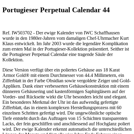
Portugieser Perpetual Calendar 44
Ref. IW503702 - Der ewige Kalender von IWC Schaffhausen
wurde in den 1980er-Jahren vom damaligen Chef-Uhrmacher Kurt
Klaus entwickelt. Im Jahr 2003 wurde die legendäre Komplikation
zum ersten Mal in der Portugieser-Kollektion präsentiert. Seither ist
die Portugieser Perpetual Calendar eine tragende Säule der
Kollektion.
Diese Version verfügt über ein poliertes Gehäuse aus 18 Karat
Armor Gold® mit einem Durchmesser von 44.4 Millimetern, ein
Zifferblatt in der Farbe Obsidian sowie vergoldete Zeiger und Gold-
Appliken. Dank einer verbesserten Gehäusekonstruktion mit einem
dünneren Gehäusering und kastenförmigen Saphirgläsern auf der
Vorder- und Rückseite wirkt die Uhr besonders leicht und elegant.
Ein besonderes Merkmal der Uhr ist das aufwendig gefertigte
Zifferblatt, das in einem komplexen Herstellungsprozess mit 60
einzelnen Schritten gefertigt wird. Die ungewöhnliche optische
Tiefe entsteht durch das Auftragen von 15 Schichten transparenten
Lacks, der fein geschliffen und anschliessend auf Hochglanz poliert
wird. Der ewige Kalender erkennt automatisch die unterschiedlichen