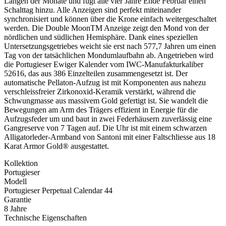
Längen der Monate und fügt alle vier Jahre Ende Februar einen
Schalttag hinzu. Alle Anzeigen sind perfekt miteinander
synchronisiert und können über die Krone einfach weitergeschaltet
werden. Die Double MoonTM Anzeige zeigt den Mond von der
nördlichen und südlichen Hemisphäre. Dank eines speziellen
Untersetzungsgetriebes weicht sie erst nach 577,7 Jahren um einen
Tag von der tatsächlichen Mondumlaufbahn ab. Angetrieben wird
die Portugieser Ewiger Kalender vom IWC-Manufakturkaliber
52616, das aus 386 Einzelteilen zusammengesetzt ist. Der
automatische Pellaton-Aufzug ist mit Komponenten aus nahezu
verschleissfreier Zirkonoxid-Keramik verstärkt, während die
Schwungmasse aus massivem Gold gefertigt ist. Sie wandelt die
Bewegungen am Arm des Trägers effizient in Energie für die
Aufzugsfeder um und baut in zwei Federhäusern zuverlässig eine
Gangreserve von 7 Tagen auf. Die Uhr ist mit einem schwarzen
Alligatorleder-Armband von Santoni mit einer Faltschliesse aus 18
Karat Armor Gold® ausgestattet.
Kollektion
Portugieser
Modell
Portugieser Perpetual Calendar 44
Garantie
8 Jahre
Technische Eigenschaften