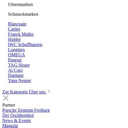
Uhrenmarken
Schmuckmarken
Blancpain
Cartier
Franck Muller
Hublot
IWC Schaffhausen
Longines
OMEGA
Panerai
TAG Heuer
Al Coro
Damiani
Yana Nesper
Zur Kategorie Über uns
Partner
Porsche Zentrum Freiburg
Der Öschberghof
News & Events
Magazin