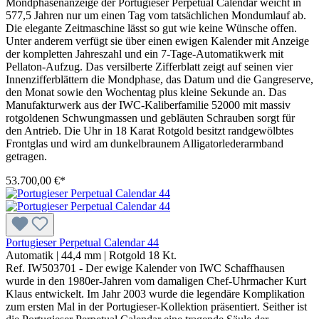
Mondphasenanzeige der Portugieser Perpetual Calendar weicht in
577,5 Jahren nur um einen Tag vom tatsächlichen Mondumlauf ab.
Die elegante Zeitmaschine lässt so gut wie keine Wünsche offen.
Unter anderem verfügt sie über einen ewigen Kalender mit Anzeige
der kompletten Jahreszahl und ein 7-Tage-Automatikwerk mit
Pellaton-Aufzug. Das versilberte Zifferblatt zeigt auf seinen vier
Innenzifferblättern die Mondphase, das Datum und die Gangreserve,
den Monat sowie den Wochentag plus kleine Sekunde an. Das
Manufakturwerk aus der IWC-Kaliberfamilie 52000 mit massiv
rotgoldenen Schwungmassen und gebläuten Schrauben sorgt für
den Antrieb. Die Uhr in 18 Karat Rotgold besitzt randgewölbtes
Frontglas und wird am dunkelbraunem Alligatorlederarmband
getragen.
53.700,00 €*
Portugieser Perpetual Calendar 44
Automatik
|
44,4 mm
|
Rotgold 18 Kt.
Ref. IW503701 - Der ewige Kalender von IWC Schaffhausen
wurde in den 1980er-Jahren vom damaligen Chef-Uhrmacher Kurt
Klaus entwickelt. Im Jahr 2003 wurde die legendäre Komplikation
zum ersten Mal in der Portugieser-Kollektion präsentiert. Seither ist