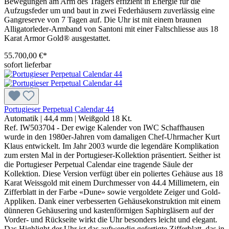
Bewegungen am Arm des Trägers effizient in Energie für die
Aufzugsfeder um und baut in zwei Federhäusern zuverlässig eine
Gangreserve von 7 Tagen auf. Die Uhr ist mit einem braunen
Alligatorleder-Armband von Santoni mit einer Faltschliesse aus 18
Karat Armor Gold® ausgestattet.
55.700,00 €*
sofort lieferbar
Portugieser Perpetual Calendar 44
Automatik
|
44,4 mm
|
Weißgold 18 Kt.
Ref. IW503704 - Der ewige Kalender von IWC Schaffhausen
wurde in den 1980er-Jahren vom damaligen Chef-Uhrmacher Kurt
Klaus entwickelt. Im Jahr 2003 wurde die legendäre Komplikation
zum ersten Mal in der Portugieser-Kollektion präsentiert. Seither ist
die Portugieser Perpetual Calendar eine tragende Säule der
Kollektion. Diese Version verfügt über ein poliertes Gehäuse aus 18
Karat Weissgold mit einem Durchmesser von 44.4 Millimetern, ein
Zifferblatt in der Farbe «Dune» sowie vergoldete Zeiger und Gold-
Appliken. Dank einer verbesserten Gehäusekonstruktion mit einem
dünneren Gehäusering und kastenförmigen Saphirgläsern auf der
Vorder- und Rückseite wirkt die Uhr besonders leicht und elegant.
Das Highlight der Uhr ist das aufwendig gefertigte Zifferblatt, das in