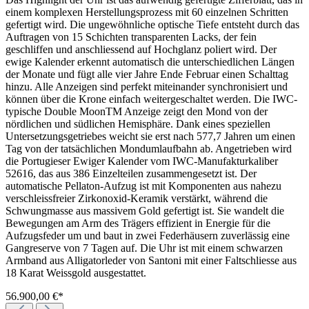
einem komplexen Herstellungsprozess mit 60 einzelnen Schritten
gefertigt wird. Die ungewöhnliche optische Tiefe entsteht durch das
Auftragen von 15 Schichten transparenten Lacks, der fein
geschliffen und anschliessend auf Hochglanz poliert wird. Der
ewige Kalender erkennt automatisch die unterschiedlichen Längen
der Monate und fügt alle vier Jahre Ende Februar einen Schalttag
hinzu. Alle Anzeigen sind perfekt miteinander synchronisiert und
können über die Krone einfach weitergeschaltet werden. Die IWC-
typische Double MoonTM Anzeige zeigt den Mond von der
nördlichen und südlichen Hemisphäre. Dank eines speziellen
Untersetzungsgetriebes weicht sie erst nach 577,7 Jahren um einen
Tag von der tatsächlichen Mondumlaufbahn ab. Angetrieben wird
die Portugieser Ewiger Kalender vom IWC-Manufakturkaliber
52616, das aus 386 Einzelteilen zusammengesetzt ist. Der
automatische Pellaton-Aufzug ist mit Komponenten aus nahezu
verschleissfreier Zirkonoxid-Keramik verstärkt, während die
Schwungmasse aus massivem Gold gefertigt ist. Sie wandelt die
Bewegungen am Arm des Trägers effizient in Energie für die
Aufzugsfeder um und baut in zwei Federhäusern zuverlässig eine
Gangreserve von 7 Tagen auf. Die Uhr ist mit einem schwarzen
Armband aus Alligatorleder von Santoni mit einer Faltschliesse aus
18 Karat Weissgold ausgestattet.
56.900,00 €*