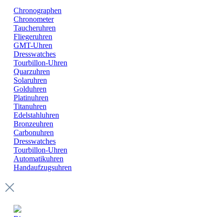
Chronographen
Chronometer
Taucheruhren
Fliegeruhren
GMT-Uhren
Dresswatches
Tourbillon-Uhren
Quarzuhren
Solaruhren
Golduhren
Platinuhren
Titanuhren
Edelstahluhren
Bronzeuhren
Carbonuhren
Dresswatches
Tourbillon-Uhren
Automatikuhren
Handaufzugsuhren