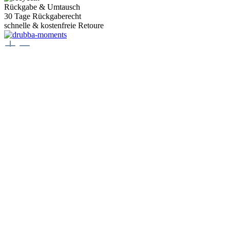
Rückgabe & Umtausch
30 Tage Rückgaberecht
schnelle & kostenfreie Retoure
Juwelier Drubba Moments
Münsterplatz 3, 79098 Freiburg im Breisgau
Telefon:
+49 761 400077 77
E-Mail:
juwelier@drubbamoments.de
Öffnungszeiten
Montag - Samstag
10:00 Uhr - 18:00 Uhr
Oder über unser
Kontaktformular
.
Service
Kontakt
Zahlungsarten
Versand & Lieferung
Rücksendung & Umtausch
Vertrag widerrufen