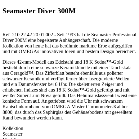
Seamaster Diver 300M
Ref. 210.22.42.20.01.002 - Seit 1993 hat die Seamaster Professional
Diver 300M eine begeisterte Anhängerschaft. Die moderne
Kollektion von heute hat das berühmte maritime Erbe aufgegriffen
und mit OMEGAs innovativen Ideen und bestem Design bereichert.
Dieses 42-mm-Modell aus Edelstahl und 18 K Sedna™-Gold
besticht durch eine schwarze Keramiklünette mit einer Tauchskala
aus Ceragold™. Das Zifferblatt besteht ebenfalls aus polierter
schwarzer Keramik und verfügt ferner über lasergravierte Wellen
und ein Datumsfenster bei 6 Uhr. Die skelettierten Zeiger und
erhabenen Indizes sind aus 18 K Sedna™-Gold gefertigt und mit
weißer Super-LumiNova gefüllt. Das Heliumauslassventil weist eine
konische Form auf. Angetrieben wird die Uhr mit schwarzem
Kautschukarmband vom OMEGA Master Chronometer-Kaliber
8800, das durch das Saphirglas des Gehäusebodens mit gewelltem
Rand bewundert werden kann.
Kollektion
Seamaster