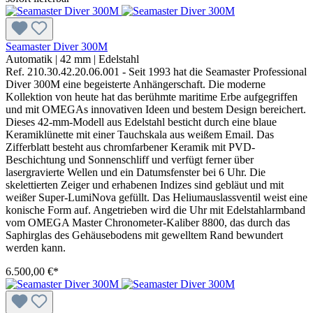
Seamaster Diver 300M
Automatik
|
42 mm
|
Edelstahl
Ref. 210.30.42.20.06.001 - Seit 1993 hat die Seamaster Professional
Diver 300M eine begeisterte Anhängerschaft. Die moderne
Kollektion von heute hat das berühmte maritime Erbe aufgegriffen
und mit OMEGAs innovativen Ideen und bestem Design bereichert.
Dieses 42-mm-Modell aus Edelstahl besticht durch eine blaue
Keramiklünette mit einer Tauchskala aus weißem Email. Das
Zifferblatt besteht aus chromfarbener Keramik mit PVD-
Beschichtung und Sonnenschliff und verfügt ferner über
lasergravierte Wellen und ein Datumsfenster bei 6 Uhr. Die
skelettierten Zeiger und erhabenen Indizes sind gebläut und mit
weißer Super-LumiNova gefüllt. Das Heliumauslassventil weist eine
konische Form auf. Angetrieben wird die Uhr mit Edelstahlarmband
vom OMEGA Master Chronometer-Kaliber 8800, das durch das
Saphirglas des Gehäusebodens mit gewelltem Rand bewundert
werden kann.
6.500,00 €*