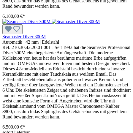
8800, das durch das Saphirglas des Gehäusebodens mit gewelltem
Rand bewundert werden kann.
6.100,00 €*
Seamaster Diver 300M
Automatik
|
42 mm
|
Edelstahl
Ref. 210.30.42.20.01.001 - Seit 1993 hat die Seamaster Professional
Diver 300M eine begeisterte Anhängerschaft. Die moderne
Kollektion von heute hat das berühmte maritime Erbe aufgegriffen
und mit OMEGAs innovativen Ideen und bestem Design bereichert.
Dieses 42-mm-Modell aus Edelstahl besticht durch eine schwarze
Keramiklünette mit einer Tauchskala aus weißem Email. Das
Zifferblatt besteht ebenfalls aus polierter schwarzer Keramik und
verfügt ferner über lasergravierte Wellen und ein Datumsfenster bei
6 Uhr. Die skelettierten Zeiger und erhabenen Indizes sind rhodiniert
und mit weißer Super-LumiNova gefüllt. Das Heliumauslassventil
weist eine konische Form auf. Angetrieben wird die Uhr mit
Edelstahlarmband vom OMEGA Master Chronometer-Kaliber
8800, das durch das Saphirglas des Gehäusebodens mit gewelltem
Rand bewundert werden kann.
6.500,00 €*
sofort lieferbar