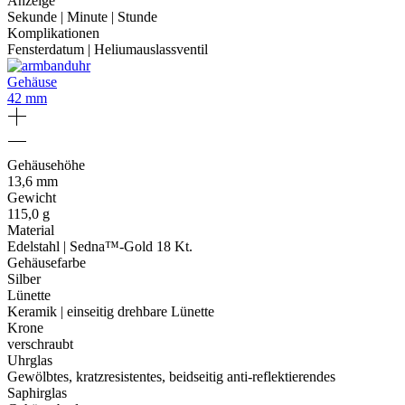
Anzeige
Sekunde | Minute | Stunde
Komplikationen
Fensterdatum | Heliumauslassventil
Gehäuse
42 mm
Gehäusehöhe
13,6 mm
Gewicht
115,0 g
Material
Edelstahl | Sedna™-Gold 18 Kt.
Gehäusefarbe
Silber
Lünette
Keramik | einseitig drehbare Lünette
Krone
verschraubt
Uhrglas
Gewölbtes, kratzresistentes, beidseitig anti‑reflektierendes
Saphirglas