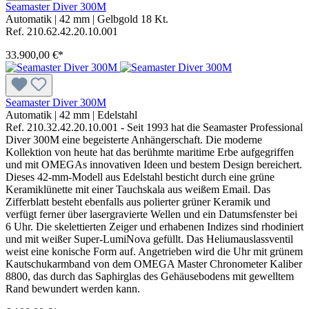
Seamaster Diver 300M
Automatik
|
42 mm
|
Gelbgold 18 Kt.
Ref. 210.62.42.20.10.001
33.900,00 €*
Seamaster Diver 300M
Automatik
|
42 mm
|
Edelstahl
Ref. 210.32.42.20.10.001 - Seit 1993 hat die Seamaster Professional
Diver 300M eine begeisterte Anhängerschaft. Die moderne
Kollektion von heute hat das berühmte maritime Erbe aufgegriffen
und mit OMEGAs innovativen Ideen und bestem Design bereichert.
Dieses 42-mm-Modell aus Edelstahl besticht durch eine grüne
Keramiklünette mit einer Tauchskala aus weißem Email. Das
Zifferblatt besteht ebenfalls aus polierter grüner Keramik und
verfügt ferner über lasergravierte Wellen und ein Datumsfenster bei
6 Uhr. Die skelettierten Zeiger und erhabenen Indizes sind rhodiniert
und mit weißer Super-LumiNova gefüllt. Das Heliumauslassventil
weist eine konische Form auf. Angetrieben wird die Uhr mit grünem
Kautschukarmband von dem OMEGA Master Chronometer Kaliber
8800, das durch das Saphirglas des Gehäusebodens mit gewelltem
Rand bewundert werden kann.