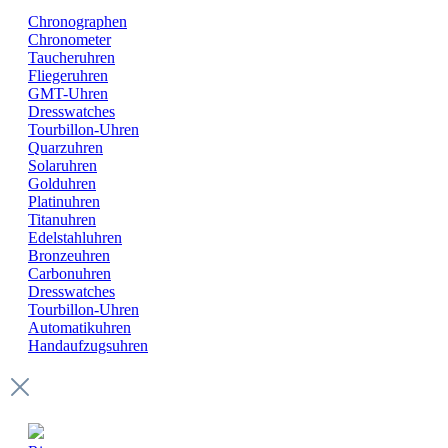
Chronographen
Chronometer
Taucheruhren
Fliegeruhren
GMT-Uhren
Dresswatches
Tourbillon-Uhren
Quarzuhren
Solaruhren
Golduhren
Platinuhren
Titanuhren
Edelstahluhren
Bronzeuhren
Carbonuhren
Dresswatches
Tourbillon-Uhren
Automatikuhren
Handaufzugsuhren