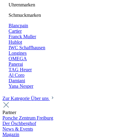
Uhrenmarken
Schmuckmarken
Blancpain
Cartier
Franck Muller
Hublot
IWC Schaffhausen
Longines
OMEGA
Panerai
TAG Heuer
Al Coro
Damiani
Yana Nesper
Zur Kategorie Über uns
Partner
Porsche Zentrum Freiburg
Der Öschberghof
News & Events
Magazin