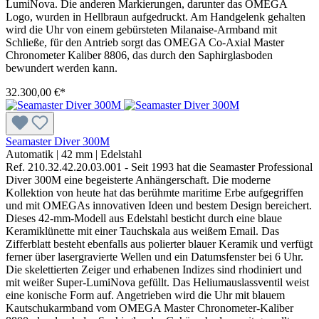
LumiNova. Die anderen Markierungen, darunter das OMEGA
Logo, wurden in Hellbraun aufgedruckt. Am Handgelenk gehalten
wird die Uhr von einem gebürsteten Milanaise-Armband mit
Schließe, für den Antrieb sorgt das OMEGA Co-Axial Master
Chronometer Kaliber 8806, das durch den Saphirglasboden
bewundert werden kann.
32.300,00 €*
Seamaster Diver 300M
Automatik
|
42 mm
|
Edelstahl
Ref. 210.32.42.20.03.001 - Seit 1993 hat die Seamaster Professional
Diver 300M eine begeisterte Anhängerschaft. Die moderne
Kollektion von heute hat das berühmte maritime Erbe aufgegriffen
und mit OMEGAs innovativen Ideen und bestem Design bereichert.
Dieses 42-mm-Modell aus Edelstahl besticht durch eine blaue
Keramiklünette mit einer Tauchskala aus weißem Email. Das
Zifferblatt besteht ebenfalls aus polierter blauer Keramik und verfügt
ferner über lasergravierte Wellen und ein Datumsfenster bei 6 Uhr.
Die skelettierten Zeiger und erhabenen Indizes sind rhodiniert und
mit weißer Super-LumiNova gefüllt. Das Heliumauslassventil weist
eine konische Form auf. Angetrieben wird die Uhr mit blauem
Kautschukarmband vom OMEGA Master Chronometer-Kaliber