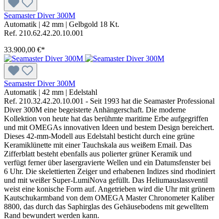
Seamaster Diver 300M
Automatik
|
42 mm
|
Gelbgold 18 Kt.
Ref. 210.62.42.20.10.001
33.900,00 €*
Seamaster Diver 300M
Automatik
|
42 mm
|
Edelstahl
Ref. 210.32.42.20.10.001 - Seit 1993 hat die Seamaster Professional
Diver 300M eine begeisterte Anhängerschaft. Die moderne
Kollektion von heute hat das berühmte maritime Erbe aufgegriffen
und mit OMEGAs innovativen Ideen und bestem Design bereichert.
Dieses 42-mm-Modell aus Edelstahl besticht durch eine grüne
Keramiklünette mit einer Tauchskala aus weißem Email. Das
Zifferblatt besteht ebenfalls aus polierter grüner Keramik und
verfügt ferner über lasergravierte Wellen und ein Datumsfenster bei
6 Uhr. Die skelettierten Zeiger und erhabenen Indizes sind rhodiniert
und mit weißer Super-LumiNova gefüllt. Das Heliumauslassventil
weist eine konische Form auf. Angetrieben wird die Uhr mit grünem
Kautschukarmband von dem OMEGA Master Chronometer Kaliber
8800, das durch das Saphirglas des Gehäusebodens mit gewelltem
Rand bewundert werden kann.