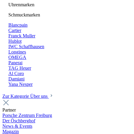
Uhrenmarken
Schmuckmarken
Blancpain
Cartier
Franck Muller
Hublot
IWC Schaffhausen
Longines
OMEGA
Panerai
TAG Heuer
Al Coro
Damiani
Yana Nesper
Zur Kategorie Über uns
Partner
Porsche Zentrum Freiburg
Der Öschberghof
News & Events
Magazin