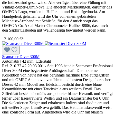
die Indizes sind geschwärzt. Alle verfügen über eine Füllung mit
Vintage-Super-LumiNova. Die anderen Markierungen, darunter das
OMEGA Logo, wurden in Hellbraun und Rot aufgedruckt. Am
Handgelenk gehalten wird die Uhr von einem gebürsteten
Milanaise-Armband mit Schließe, für den Antrieb sorgt das
OMEGA Co-Axial Master Chronometer Kaliber 8806, das durch
den Saphirglasboden mit Wellendesign bewundert werden kann.
12.100,00 €*
Seamaster Diver 300M
Automatik
|
42 mm
|
Edelstahl
Ref. 210.32.42.20.03.001 - Seit 1993 hat die Seamaster Professional
Diver 300M eine begeisterte Anhängerschaft. Die moderne
Kollektion von heute hat das berühmte maritime Erbe aufgegriffen
und mit OMEGAs innovativen Ideen und bestem Design bereichert.
Dieses 42-mm-Modell aus Edelstahl besticht durch eine blaue
Keramiklünette mit einer Tauchskala aus weißem Email. Das
Zifferblatt besteht ebenfalls aus polierter blauer Keramik und verfügt
ferner über lasergravierte Wellen und ein Datumsfenster bei 6 Uhr.
Die skelettierten Zeiger und erhabenen Indizes sind rhodiniert und
mit weißer Super-LumiNova gefüllt. Das Heliumauslassventil weist
eine konische Form auf. Angetrieben wird die Uhr mit blauem