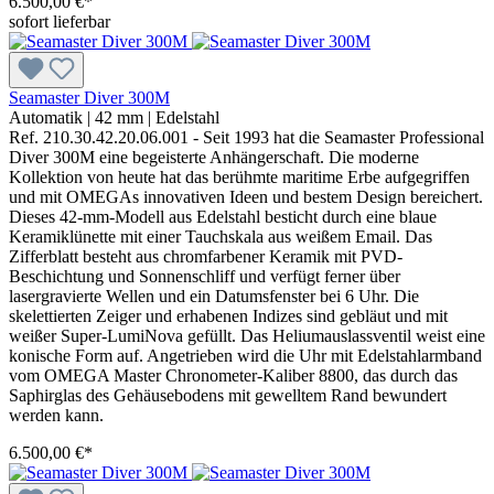
6.500,00 €*
sofort lieferbar
Seamaster Diver 300M
Automatik
|
42 mm
|
Edelstahl
Ref. 210.30.42.20.06.001 - Seit 1993 hat die Seamaster Professional
Diver 300M eine begeisterte Anhängerschaft. Die moderne
Kollektion von heute hat das berühmte maritime Erbe aufgegriffen
und mit OMEGAs innovativen Ideen und bestem Design bereichert.
Dieses 42-mm-Modell aus Edelstahl besticht durch eine blaue
Keramiklünette mit einer Tauchskala aus weißem Email. Das
Zifferblatt besteht aus chromfarbener Keramik mit PVD-
Beschichtung und Sonnenschliff und verfügt ferner über
lasergravierte Wellen und ein Datumsfenster bei 6 Uhr. Die
skelettierten Zeiger und erhabenen Indizes sind gebläut und mit
weißer Super-LumiNova gefüllt. Das Heliumauslassventil weist eine
konische Form auf. Angetrieben wird die Uhr mit Edelstahlarmband
vom OMEGA Master Chronometer-Kaliber 8800, das durch das
Saphirglas des Gehäusebodens mit gewelltem Rand bewundert
werden kann.
6.500,00 €*