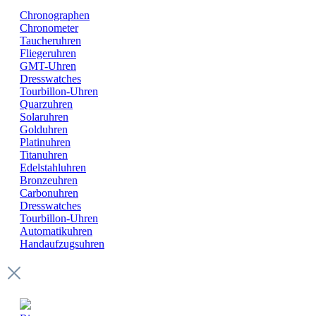
Chronographen
Chronometer
Taucheruhren
Fliegeruhren
GMT-Uhren
Dresswatches
Tourbillon-Uhren
Quarzuhren
Solaruhren
Golduhren
Platinuhren
Titanuhren
Edelstahluhren
Bronzeuhren
Carbonuhren
Dresswatches
Tourbillon-Uhren
Automatikuhren
Handaufzugsuhren