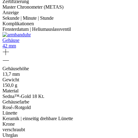
Zertifizierung
Master Chronometer (METAS)
Anzeige
Sekunde | Minute | Stunde
Komplikationen
Fensterdatum | Heliumauslassventil
Gehäuse
42 mm
Gehäusehöhe
13,7 mm
Gewicht
150,0 g
Material
Sedna™-Gold 18 Kt.
Gehäusefarbe
Rosé-/Rotgold
Lünette
Keramik | einseitig drehbare Lünette
Krone
verschraubt
Uhrglas