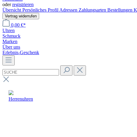
oder
registrieren
Übersicht
Persönliches Profil
Adressen
Zahlungsarten
Bestellungen
K
Vertrag widerrufen
0,00 €*
Uhren
Schmuck
Marken
Über uns
Erlebnis-Geschenk
Herrenuhren