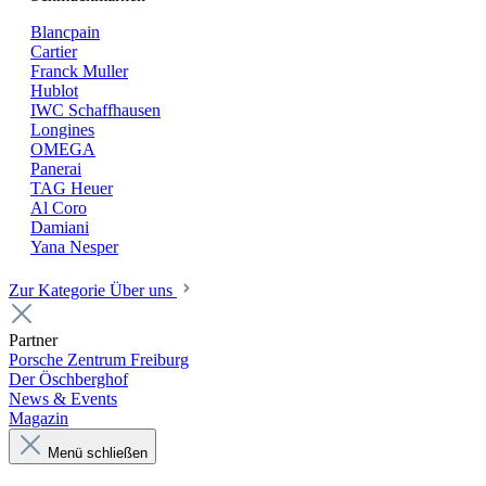
Blancpain
Cartier
Franck Muller
Hublot
IWC Schaffhausen
Longines
OMEGA
Panerai
TAG Heuer
Al Coro
Damiani
Yana Nesper
Zur Kategorie Über uns
Partner
Porsche Zentrum Freiburg
Der Öschberghof
News & Events
Magazin
Menü schließen