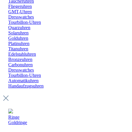
Taucheruhren
Fliegeruhren
GMT-Uhren
Dresswatches
Tourbillon-Uhren
Quarzuhren
Solaruhren
Golduhren
Platinuhren
Titanuhren
Edelstahluhren
Bronzeuhren
Carbonuhren
Dresswatches
Tourbillon-Uhren
Automatikuhren
Handaufzugsuhren
Ringe
Goldringe