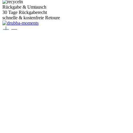
Rückgabe & Umtausch
30 Tage Rückgaberecht
schnelle & kostenfreie Retoure
Juwelier Drubba Moments
Münsterplatz 3, 79098 Freiburg im Breisgau
Telefon:
+49 761 400077 77
E-Mail:
juwelier@drubbamoments.de
Öffnungszeiten
Montag - Samstag
10:00 Uhr - 18:00 Uhr
Oder über unser
Kontaktformular
.
Service
Kontakt
Zahlungsarten
Versand & Lieferung
Rücksendung & Umtausch
Vertrag widerrufen