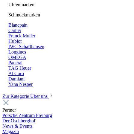
Uhrenmarken
Schmuckmarken
Blancpain
Cartier
Franck Muller
Hublot
IWC Schaffhausen
Longines
OMEGA
Panerai
TAG Heuer
Al Coro
Damiani
Yana Nesper
Zur Kategorie Über uns
Partner
Porsche Zentrum Freiburg
Der Öschberghof
News & Events
Magazin