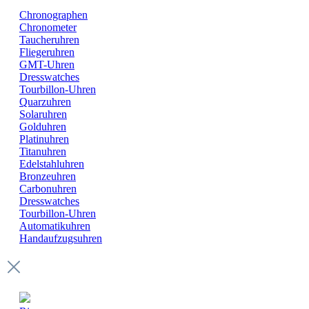
Chronographen
Chronometer
Taucheruhren
Fliegeruhren
GMT-Uhren
Dresswatches
Tourbillon-Uhren
Quarzuhren
Solaruhren
Golduhren
Platinuhren
Titanuhren
Edelstahluhren
Bronzeuhren
Carbonuhren
Dresswatches
Tourbillon-Uhren
Automatikuhren
Handaufzugsuhren